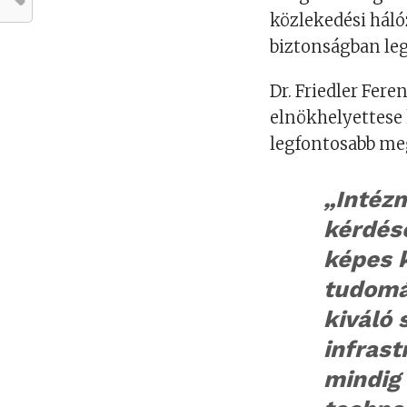
közlekedési háló
biztonságban leg
Dr. Friedler Fer
elnökhelyettese 
legfontosabb meg
„Intézm
kérdés
képes 
tudomá
kiváló
infras
mindig