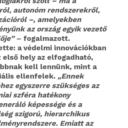
ógiákról szólt – ma a
ról, autonóm rendszerekről,
izációról –, amelyekben
ényünk az ország egyik vezető
lője”
– fogalmazott.
ette: a védelmi innovációkban
 első hely az elfogadható,
bbnak kell lennünk, mint a
ális ellenfelek.
„Ennek
éhez egyszerre szükséges az
iai szféra hatékony
eneráló képessége és a
ég szigorú, hierarchikus
lményrendszere. Emiatt az