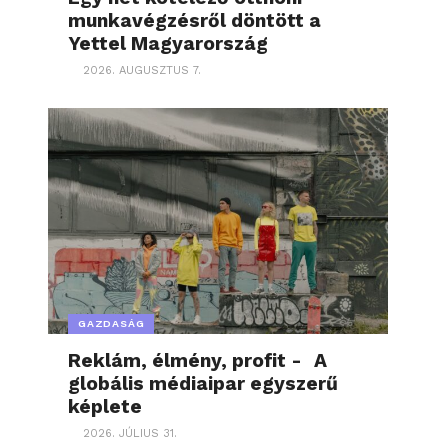
munkavégzésről döntött a
Yettel Magyarország
2026. AUGUSZTUS 7.
GAZDASÁG
Reklám, élmény, profit - A
globális médiaipar egyszerű
képlete
2026. JÚLIUS 31.