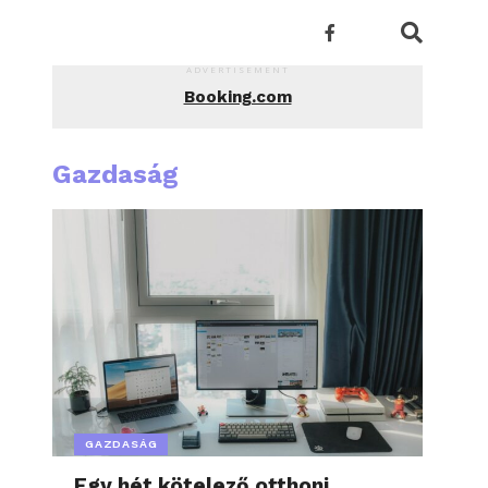
ADVERTISEMENT
Booking.com
Gazdaság
GAZDASÁG
Egy hét kötelező otthoni