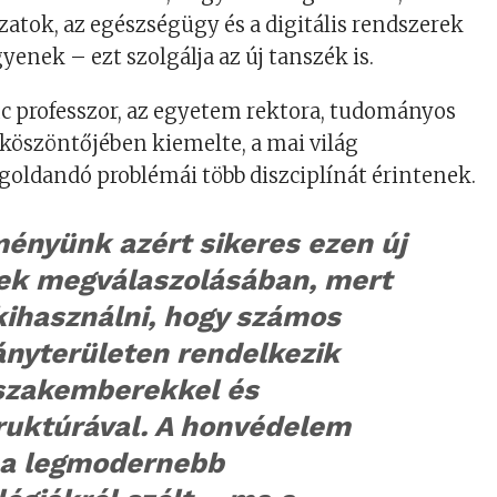
zatok, az egészségügy és a digitális rendszerek
yenek – ezt szolgálja az új tanszék is.
enc professzor, az egyetem rektora, tudományos
köszöntőjében kiemelte, a mai világ
oldandó problémái több diszciplínát érintenek.
ényünk azért sikeres ezen új
ek megválaszolásában, mert
kihasználni, hogy számos
nyterületen rendelkezik
 szakemberekkel és
truktúrával. A honvédelem
 a legmodernebb