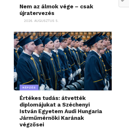
Nem az álmok vége – csak
újratervezés
2026. AUGUSZTUS 5.
KÉPZÉS
Értékes tudás: átvették
diplomájukat a Széchenyi
István Egyetem Audi Hungaria
Járműmérnöki Karának
végzősei