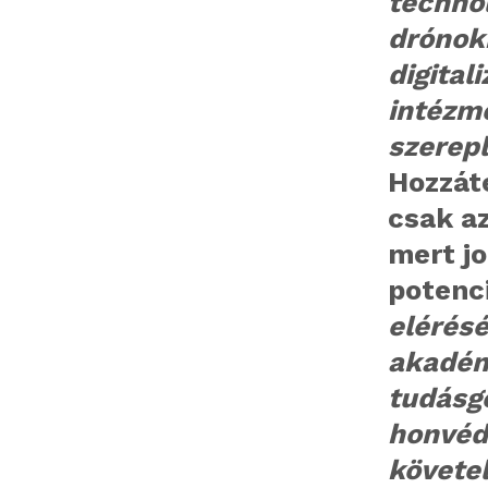
technol
drónok
digital
intézm
szerep
Hozzát
csak az
mert jo
potenci
elérés
akadém
tudásg
honvéds
követe