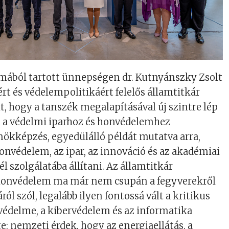
lmából tartott ünnepségen dr. Kutnyánszky Zsolt
ért és védelempolitikáért felelős államtitkár
lt, hogy a tanszék megalapításával új szintre lép
a védelmi iparhoz és honvédelemhez
ökképzés, egyedülálló példát mutatva arra,
onvédelem, az ipar, az innováció és az akadémiai
cél szolgálatába állítani. Az államtitkár
honvédelem ma már nem csupán a fegyverekről
ról szól, legalább ilyen fontossá vált a kritikus
védelme, a kibervédelem és az informatika
e: nemzeti érdek, hogy az energiaellátás, a