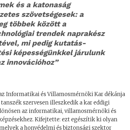
mek és a katonaság
zetes szövetségesek: a
eg többek között a
chnológiai trendek naprakész
ével, mi pedig kutatás-
tési képességünkkel járulunk
az innovációhoz”
, az Informatikai és Villamosmérnöki Kar dékánja
 tanszék szervesen illeszkedik a kar eddigi
lönösen az informatikai, villamosmérnöki és
épzésekhez. Kifejtette: ezt egészítik ki olyan
melyek a honvédelmi és biztonsági szektor