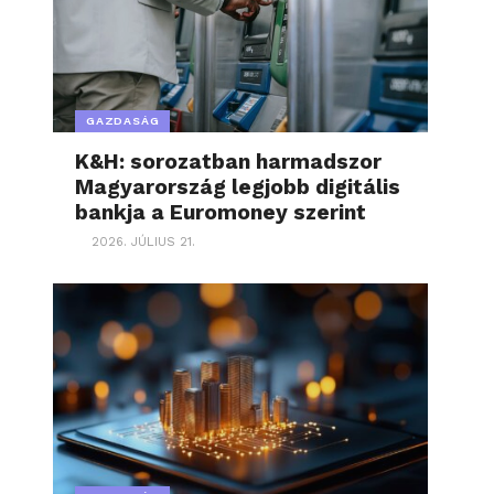
GAZDASÁG
K&H: sorozatban harmadszor
Magyarország legjobb digitális
bankja a Euromoney szerint
2026. JÚLIUS 21.