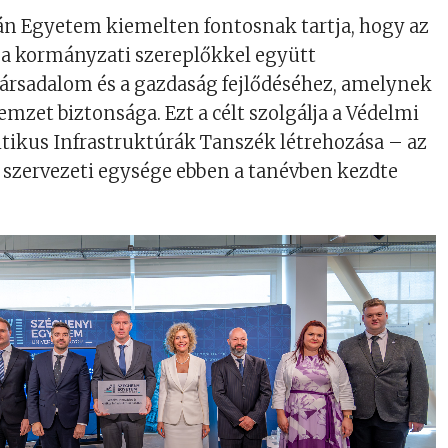
án Egyetem kiemelten fontosnak tartja, hogy az
és a kormányzati szereplőkkel együtt
társadalom és a gazdaság fejlődéséhez, amelynek
emzet biztonsága. Ezt a célt szolgálja a Védelmi
itikus Infrastruktúrák Tanszék létrehozása – az
n szervezeti egysége ebben a tanévben kezdte