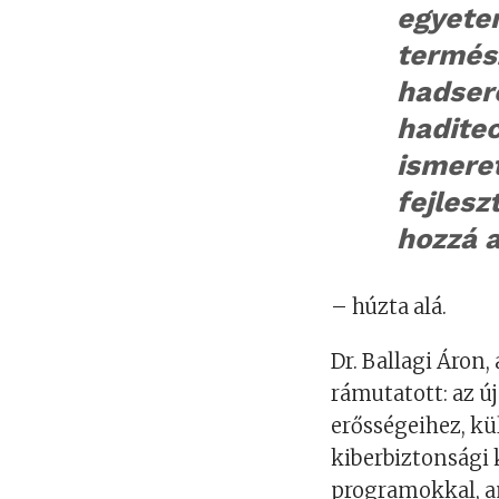
egyete
termés
hadser
hadite
ismeret
fejlesz
hozzá 
– húzta alá.
Dr. Ballagi Áron
rámutatott: az új
erősségeihez, kü
kiberbiztonsági k
programokkal, a