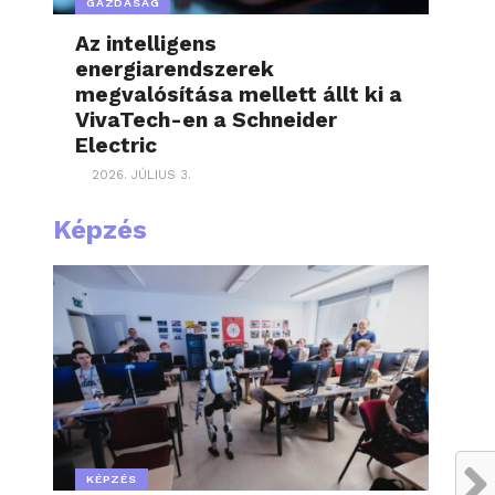
GAZDASÁG
Az intelligens
energiarendszerek
megvalósítása mellett állt ki a
VivaTech-en a Schneider
Electric
2026. JÚLIUS 3.
Képzés
KÉPZÉS