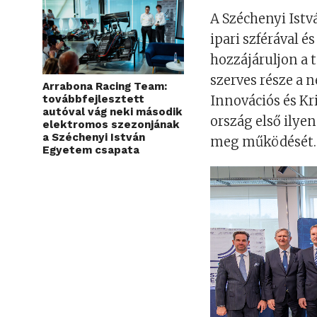
A Széchenyi Istv
ipari szférával 
hozzájáruljon a 
szerves része a n
Arrabona Racing Team:
továbbfejlesztett
Innovációs és Kr
autóval vág neki második
ország első ilye
elektromos szezonjának
a Széchenyi István
meg működését.
Egyetem csapata