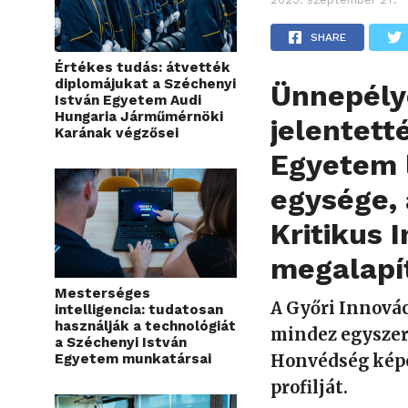
SHARE
Értékes tudás: átvették
diplomájukat a Széchenyi
Ünnepély
István Egyetem Audi
Hungaria Járműmérnöki
jelentett
Karának végzősei
Egyetem 
egysége, 
Kritikus 
megalapí
Mesterséges
A Győri Innová
intelligencia: tudatosan
használják a technológiát
mindez egyszer
a Széchenyi István
Egyetem munkatársai
Honvédség képe
profilját.