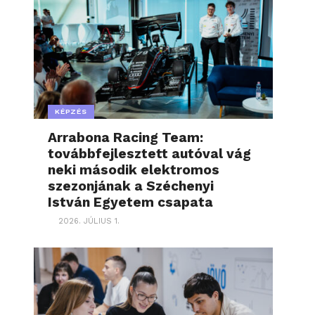
KÉPZÉS
Arrabona Racing Team:
továbbfejlesztett autóval vág
neki második elektromos
szezonjának a Széchenyi
István Egyetem csapata
2026. JÚLIUS 1.