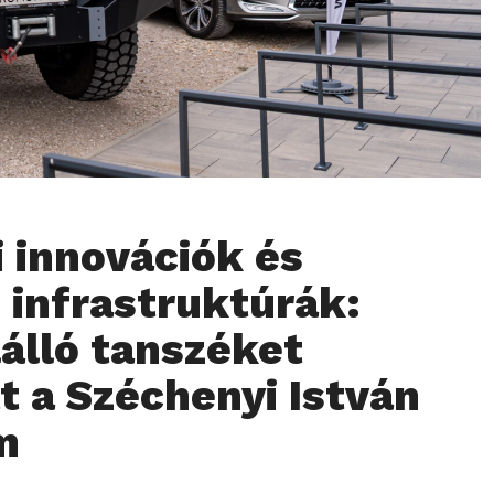
 innovációk és
s infrastruktúrák:
álló tanszéket
tt a Széchenyi István
m