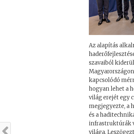
Az alapítás alka
haderőfejlesztés
szavaiból kiderü
Magyarországon 
kapcsolódó mérn
hogyan lehet a h
világ erejét egy 
megjegyezte, a 
és a haditechniká
infrastruktúrák 
világa. Leszögezt