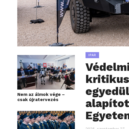
IPAR
Védelmi
kritiku
egyedül
Nem az álmok vége –
alapíto
csak újratervezés
Egyete
2025. szeptember 27.