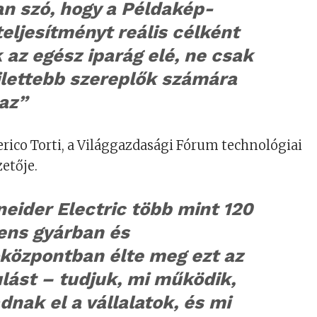
an szó, hogy a Példakép-
teljesítményt reális célként
k az egész iparág elé, ne csak
jlettebb szereplők számára
az”
rico Torti, a Világgazdasági Fórum technológiai
zetője.
eider Electric több mint 120
gens gyárban és
óközpontban élte meg ezt az
lást – tudjuk, mi működik,
dnak el a vállalatok, és mi