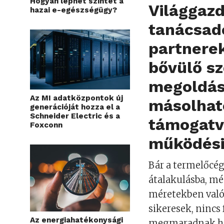
Hogyan léphet szintet a
Világgazd
hazai e-egészségügy?
tanácsad
partnerek
bővülő s
megoldás 
Az MI adatközpontok új
másolhat
generációját hozza el a
Schneider Electric és a
támogatv
Foxconn
működési
Bár a termelőcég
átalakulásba, mé
méretekben valós
sikeresek, nincs
Az energiahatékonysági
megmaradnak hely