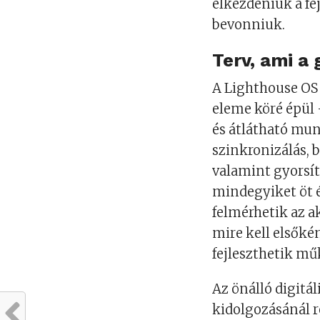
elkezdeniük a fe
bevonniuk.
Terv, ami a
A Lighthouse OS
eleme köré épül 
és átlátható mu
szinkronizálás, 
valamint gyorsít
mindegyiket öt ér
felmérhetik az a
mire kell elsőké
fejleszthetik m
Az önálló digitá
kidolgozásánál 