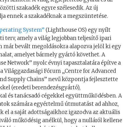
közötti szakadék egyre szélesedik. Az új
élja ennek a szakadéknak a megszüntetése.
perating System”
(Lighthouse OS) egy nyílt
ti terv, amely a világ legjobban teljesítő ipari
 már bevált megoldásokra alapozva jelöl ki egy
nalat, amelyet bármely gyártó követhet. A
se Network” nyolc évnyi tapasztalatára építve a
 a Világgazdasági Fórum „Centre for Advanced
nd Supply Chains” nevű központja fejlesztette
kel (eredeti berendezésgyártó),
kal és tanácsadó cégekkel együttműködésben. A
latok számára egyértelmű útmutatást ad ahhoz,
 el a saját adottságaikhoz igazodva az aktuális
iváló működésig anélkül, hogy a nulláról kellene