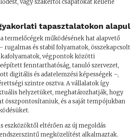
jlődést, vagy szakértői csapatokat kellene
 gyakorlati tapasztalatokon alapul
 a termelőcégek működésének hat alapvető
– rugalmas és stabil folyamatok, összekapcsolt
nkafolyamatok, végpontok közötti
beépített fenntarthatóság, tanuló szervezet,
ott digitális és adatelemzési képességek –,
ettségi szintre osztva. A vállalatok így
ktuális helyzetüket, meghatározhatják, hogy
nt összpontosítaniuk, és a saját tempójukban
űködésüket.
lis eszközöktől eltérően az új megoldás
rendszerszintű megközelítést alkalmaztak.