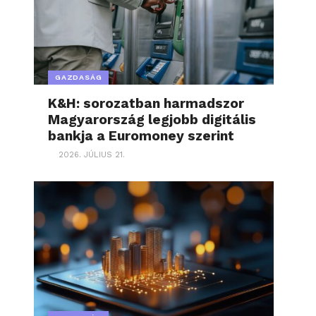
GAZDASÁG
K&H: sorozatban harmadszor
Magyarország legjobb digitális
bankja a Euromoney szerint
2026. JÚLIUS 21.