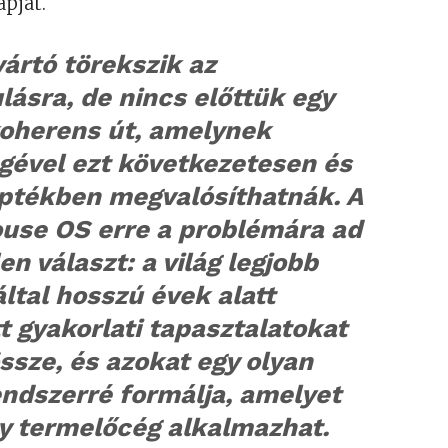
apját.
ártó törekszik az
lásra, de nincs előttük egy
koherens út, amelynek
gével ezt következetesen és
éptékben megvalósíthatnák. A
ouse OS erre a problémára ad
en választ: a világ legjobb
által hosszú évek alatt
t gyakorlati tapasztalatokat
össze, és azokat egy olyan
ndszerré formálja, amelyet
y termelőcég alkalmazhat.