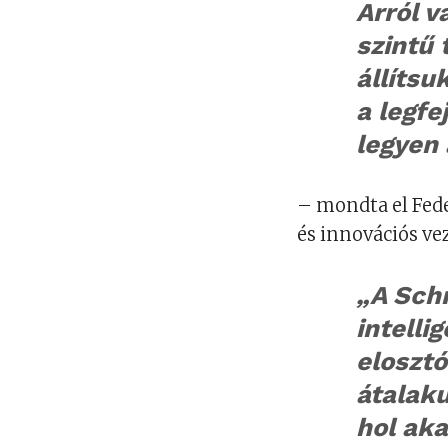
Arról v
szintű 
állítsu
a legfe
legyen 
– mondta el Fede
és innovációs ve
„A Schn
intelli
eloszt
átalaku
hol aka