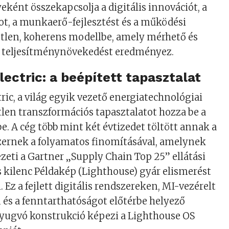
ént összekapcsolja a digitális innovációt, a
t, a munkaerő-fejlesztést és a működési
etlen, koherens modellbe, amely mérhető és
teljesítménynövekedést eredményez.
lectric: a beépített tapasztalat
ric, a világ egyik vezető energiatechnológiai
etlen transzformációs tapasztalatot hozza be a
 A cég több mint két évtizedet töltött annak a
ernek a folyamatos finomításával, amelynek
eti a Gartner „Supply Chain Top 25” ellátási
s kilenc Példakép (Lighthouse) gyár elismerést
 Ez a fejlett digitális rendszereken, MI-vezérelt
és a fenntarthatóságot előtérbe helyező
yugvó konstrukció képezi a Lighthouse OS