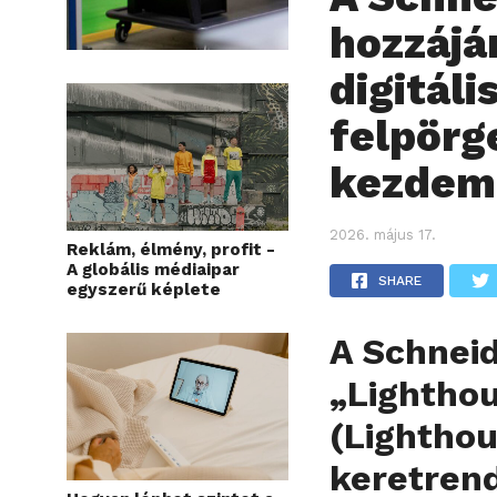
hozzájár
digitáli
felpörg
kezdem
2026. május 17.
Reklám, élmény, profit -
A globális médiaipar
SHARE
egyszerű képlete
A Schneid
„Lightho
(Lightho
keretrend