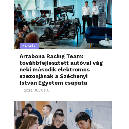
KÉPZÉS
Arrabona Racing Team:
továbbfejlesztett autóval vág
neki második elektromos
szezonjának a Széchenyi
István Egyetem csapata
2026. JÚLIUS 1.