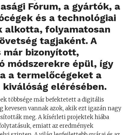
asági Fórum, a gyártók, a
ócégek és a technológiai
 alkotta,
folyamatosan
zövetség
tagjaként. A
már bizonyított,
ó módszerekre épül, így
a a termelőcégeket a
 kiválóság elérésében.
ek többsége már befektetett a digitális
g kevesen vannak azok, akik ezt igazán nagy
ították meg. A kísérleti projektek hiába
 folytatásuk, emiatt az eredmények
i szinten. A világ legfejlettebb gyárai és az