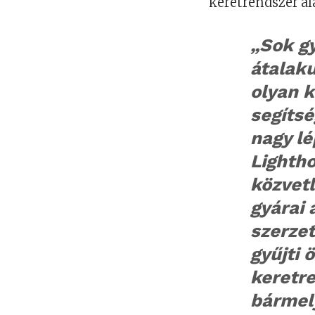
keretrendszer al
„Sok gy
átalaku
olyan 
segítsé
nagy l
Lighth
közvetl
gyárai 
szerzet
gyűjti 
keretre
bármel