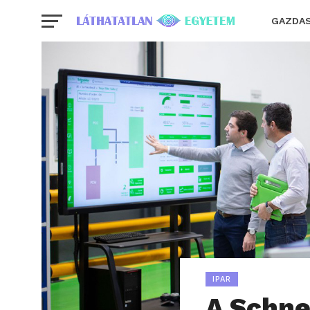
GAZDA
IPAR
A Schnei