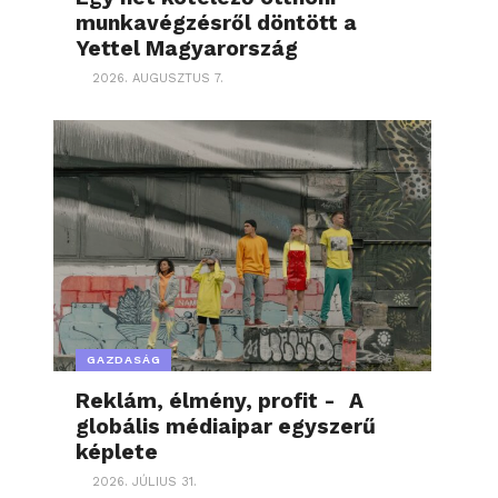
munkavégzésről döntött a
Yettel Magyarország
2026. AUGUSZTUS 7.
GAZDASÁG
Reklám, élmény, profit - A
globális médiaipar egyszerű
képlete
2026. JÚLIUS 31.