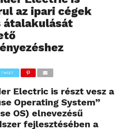
ul az ipari cégek
s átalakulását
ető
ényezéshez
TWEET
er Electric is részt vesz a
use Operating System”
use OS) elnevezésű
szer fejlesztésében a