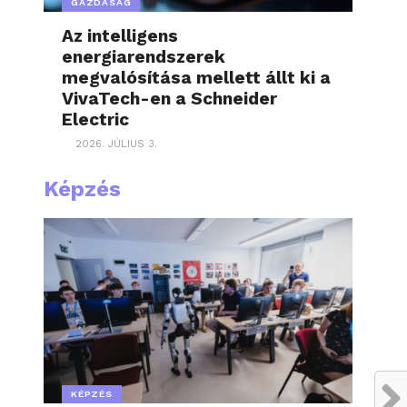
GAZDASÁG
Az intelligens
energiarendszerek
megvalósítása mellett állt ki a
VivaTech-en a Schneider
Electric
2026. JÚLIUS 3.
Képzés
KÉPZÉS