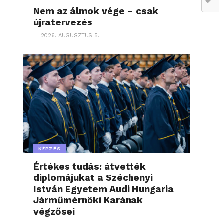
Nem az álmok vége – csak
újratervezés
2026. AUGUSZTUS 5.
KÉPZÉS
Értékes tudás: átvették
diplomájukat a Széchenyi
István Egyetem Audi Hungaria
Járműmérnöki Karának
végzősei