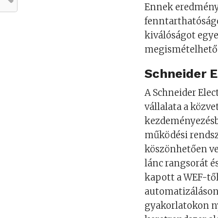
Ennek eredmények
fenntarthatóságo
kiválóságot egy
megismételhető 
Schneider E
A Schneider Elect
vállalata a közv
kezdeményezésbe.
működési rendsz
köszönhetően vez
lánc rangsorát é
kapott a WEF-től.
automatizáláson 
gyakorlatokon n