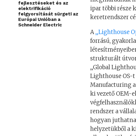
fejlesztéseket és az
ipar többi része 
elektrifikáció
felgyorsítását sürgeti az
keretrendszer c
Európai Unióban a
Schneider Electric
A
„Lighthouse O
forrású, gyakorla
létesítményeiben
strukturált útvo
„Global Lighthou
Lighthouse OS-t
Manufacturing a
ki vezető OEM-ek
végfelhasználók
rendszer a válla
hogyan juthatnak
helyzetükből a k