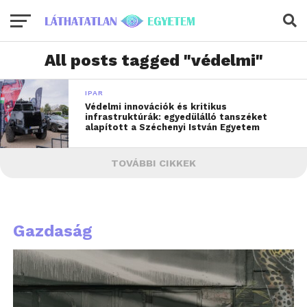
All posts tagged "védelmi"
IPAR
Védelmi innovációk és kritikus
infrastruktúrák: egyedülálló tanszéket
alapított a Széchenyi István Egyetem
TOVÁBBI CIKKEK
Gazdaság