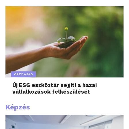
GAZDASÁG
Új ESG eszköztár segíti a hazai
vállalkozások felkészülését
Képzés