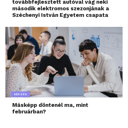
továbbfejlesztett autóval vág neki
második elektromos szezonjának a
Széchenyi István Egyetem csapata
KÉPZÉS
Másképp döntenél ma, mint
februárban?