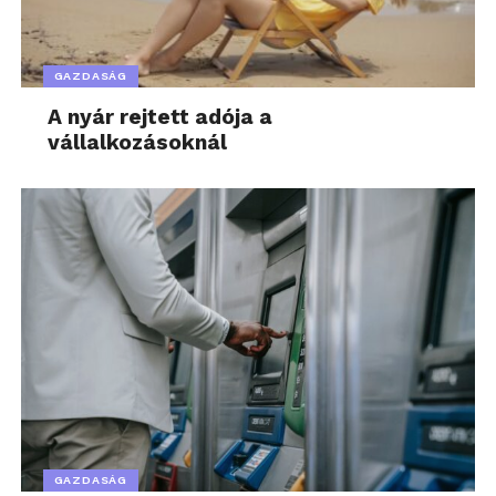
GAZDASÁG
A nyár rejtett adója a
vállalkozásoknál
GAZDASÁG