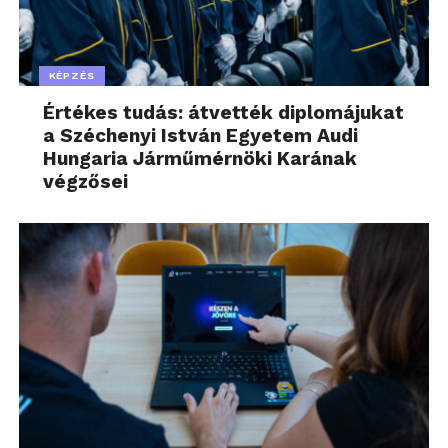
KÉPZÉS
Értékes tudás: átvették diplomájukat
a Széchenyi István Egyetem Audi
Hungaria Járműmérnöki Karának
végzősei