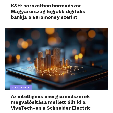
K&H: sorozatban harmadszor
Magyarország legjobb digitális
bankja a Euromoney szerint
GAZDASÁG
Az intelligens energiarendszerek
megvalósítása mellett állt ki a
VivaTech-en a Schneider Electric