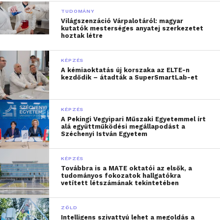
TUDOMÁNY
Világszenzáció Várpalotáról: magyar
kutatók mesterséges anyatej szerkezetet
hoztak létre
KÉPZÉS
A kémiaoktatás új korszaka az ELTE-n
kezdődik – átadták a SuperSmartLab-et
KÉPZÉS
A Pekingi Vegyipari Műszaki Egyetemmel írt
alá együttműködési megállapodást a
Széchenyi István Egyetem
KÉPZÉS
Továbbra is a MATE oktatói az elsők, a
tudományos fokozatok hallgatókra
vetített létszámának tekintetében
ZÖLD
Intelligens szivattyú lehet a megoldás a