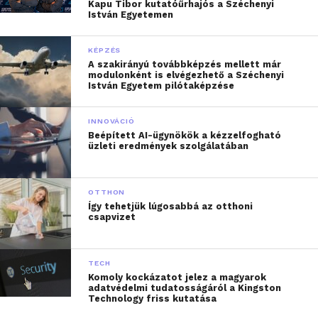
Kapu Tibor kutatóűrhajós a Széchenyi
István Egyetemen
KÉPZÉS
A szakirányú továbbképzés mellett már
modulonként is elvégezhető a Széchenyi
István Egyetem pilótaképzése
INNOVÁCIÓ
Beépített AI-ügynökök a kézzelfogható
üzleti eredmények szolgálatában
OTTHON
Így tehetjük lúgosabbá az otthoni
csapvizet
TECH
Komoly kockázatot jelez a magyarok
adatvédelmi tudatosságáról a Kingston
Technology friss kutatása