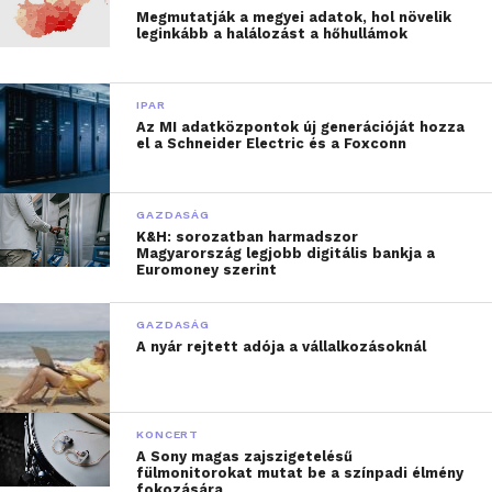
Megmutatják a megyei adatok, hol növelik
leginkább a halálozást a hőhullámok
IPAR
Az MI adatközpontok új generációját hozza
el a Schneider Electric és a Foxconn
GAZDASÁG
K&H: sorozatban harmadszor
Magyarország legjobb digitális bankja a
Euromoney szerint
GAZDASÁG
A nyár rejtett adója a vállalkozásoknál
KONCERT
A Sony magas zajszigetelésű
fülmonitorokat mutat be a színpadi élmény
fokozására