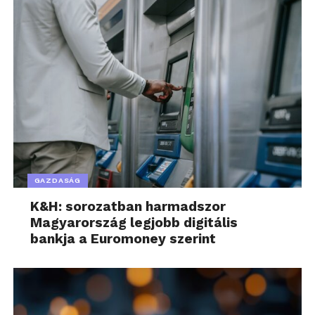
GAZDASÁG
K&H: sorozatban harmadszor
Magyarország legjobb digitális
bankja a Euromoney szerint