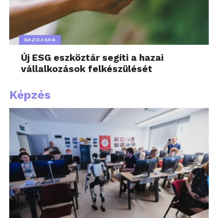
GAZDASÁG
Új ESG eszköztár segíti a hazai
vállalkozások felkészülését
Képzés