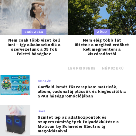
EGÉSZSÉG
ZÖLD
Nem csak több vizet kell
Nem elég több fát
inni – így alkalmazkodik a
ültetni: a meglévő erdőket
szervezetünk a 35 fok
kell megmenteni a
feletti hőséghez
kiszáradástól
LEGFRISSEBB
NÉPSZERŰ
CSALÁD
Garfield ismét főszerepben: matricák,
album, vadonatúj plüssök és kiegészítők a
SPAR hűségpromóciójában
IPAR
Szintet lép az adatközpontok és
szuperszámítógépek folyadékhűtése a
Motivair by Schneider Electric új
megoldásaival