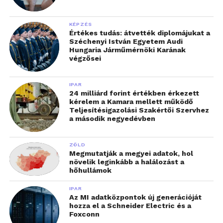
KÉPZÉS
Értékes tudás: átvették diplomájukat a
Széchenyi István Egyetem Audi
Hungaria Járműmérnöki Karának
végzősei
IPAR
24 milliárd forint értékben érkezett
kérelem a Kamara mellett működő
Teljesítésigazolási Szakértői Szervhez
a második negyedévben
ZÖLD
Megmutatják a megyei adatok, hol
növelik leginkább a halálozást a
hőhullámok
IPAR
Az MI adatközpontok új generációját
hozza el a Schneider Electric és a
Foxconn