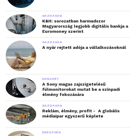
GAZDASÁG
K&H: sorozatban harmadszor
Magyarország legjobb digitális bankja a
Euromoney szerint
GAZDASÁG
A nyár rejtett adója a vállalkozásoknál
KONCERT
A Sony magas zajszigetelésű
fülmonitorokat mutat be a színpadi
élmény fokozására
GAZDASÁG
Reklám, élmény, profit - A globális
médiaipar egyszerű képlete
EGÉSZSÉG