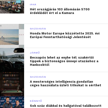
IPAR
Hét országjárás 103 állomásán 5700
érdeklődőt ért el a Kamara
GAZDASÁG
Honda Motor Europe közzétette 2025. évi
Európai Fenntarthatósági Jelentését
JÁRMŰ
Becsapós lehet az enyhe tél: szakértői
tippek a biztonságos ünnepi utazáshoz a
Hankooktól
GAZDASÁG
A mesterséges intelligencia gondatlan
céges használata üzleti titkokat is sérthet
KÖNNYŰ
Sok száz diákkal és hallgatóval találkozott