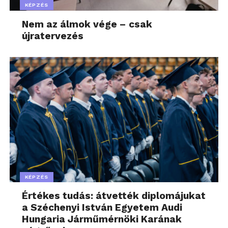
KÉPZÉS
Nem az álmok vége – csak
újratervezés
KÉPZÉS
Értékes tudás: átvették diplomájukat
a Széchenyi István Egyetem Audi
Hungaria Járműmérnöki Karának