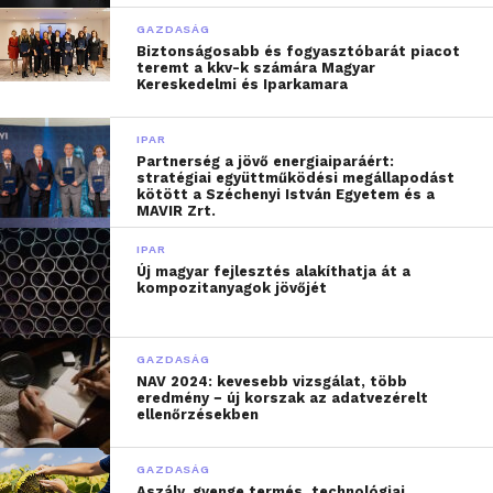
GAZDASÁG
Biztonságosabb és fogyasztóbarát piacot
teremt a kkv-k számára Magyar
Kereskedelmi és Iparkamara
IPAR
Partnerség a jövő energiaiparáért:
stratégiai együttműködési megállapodást
kötött a Széchenyi István Egyetem és a
MAVIR Zrt.
IPAR
Új magyar fejlesztés alakíthatja át a
kompozitanyagok jövőjét
GAZDASÁG
NAV 2024: kevesebb vizsgálat, több
eredmény − új korszak az adatvezérelt
ellenőrzésekben
GAZDASÁG
Aszály, gyenge termés, technológiai