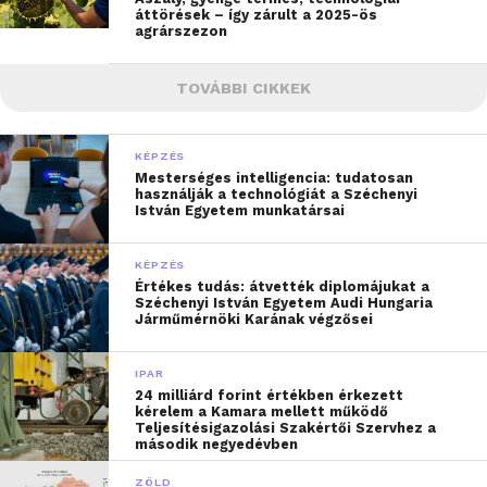
áttörések – így zárult a 2025-ös
agrárszezon
TOVÁBBI CIKKEK
KÉPZÉS
Mesterséges intelligencia: tudatosan
használják a technológiát a Széchenyi
István Egyetem munkatársai
KÉPZÉS
Értékes tudás: átvették diplomájukat a
Széchenyi István Egyetem Audi Hungaria
Járműmérnöki Karának végzősei
IPAR
24 milliárd forint értékben érkezett
kérelem a Kamara mellett működő
Teljesítésigazolási Szakértői Szervhez a
második negyedévben
ZÖLD