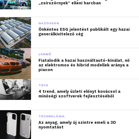
„zsírszörnyek” elleni harcban
GAZDASÁG
Önkéntes ESG jelentést publikált egy hazai
generálkivitelező cég
JÁRMŰ
Fiatalodik a hazai használtautó-kínálat, nő
az elektromos és hibrid modellek aránya a
piacon
TECH
4 trend, amely üzleti előnyt kovácsol a
minőségi szoftverek fejlesztéséből
TECHNOLÓGIA
Az anyag, amely új szintre emeli a 3D
nyomtatást