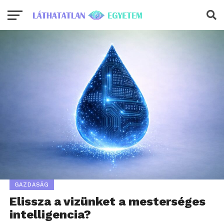
GAZDASÁG
Elissza a vizünket a mesterséges
intelligencia?