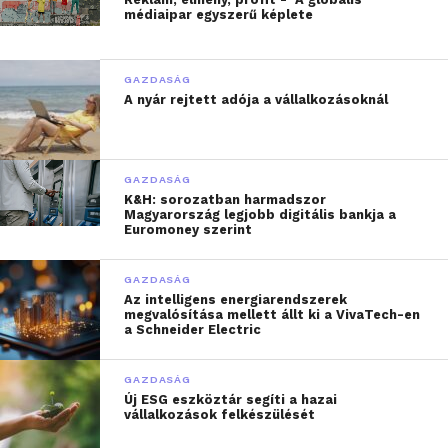
médiaipar egyszerű képlete
GAZDASÁG
A nyár rejtett adója a vállalkozásoknál
GAZDASÁG
K&H: sorozatban harmadszor
Magyarország legjobb digitális bankja a
Mindez a Magyarországon is aktív víztechnológiai
Euromoney szerint
cég, a számos vízművel és ipari felhasználóval
dolgozó Xylem friss,
Wa
tering the New Economy (Az
GAZDASÁG
új gazdaság öntözése)
című tanulmányából derül ki,
Az intelligens energiarendszerek
megvalósítása mellett állt ki a VivaTech-en
amelyet a világ egyik vezető vízipari think tankjével,
a Schneider Electric
a Global Water Intelligence-szel együttműködve
publikáltak.
GAZDASÁG
Új ESG eszköztár segíti a hazai
vállalkozások felkészülését
Az AI vízlábnyoma nem ott van,