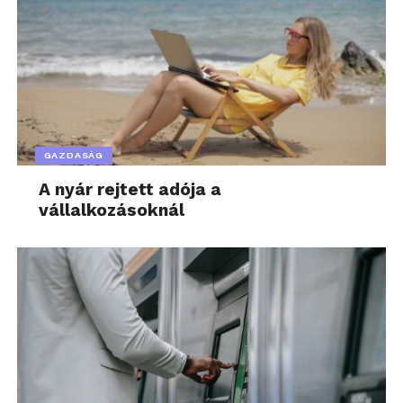
épít adatközpontot,
annak ma kell
gondolkodnia arról, hogy
2030-ban vagy 2040-ben
honnan veszi a vizet
”
GAZDASÁG
– mondta el Gampel Tamás, a Xylem Water
A nyár rejtett adója a
Solutions Hungary értékesítési vezetője.
vállalkozásoknál
A megoldás már létezik – csak
alkalmazni kell
A tanulmány fő tanulsága, hogy az extra vízigény
nem feltétlenül jelent végzetes terhelést az
ivóvízkészletekre – ha a megfelelő víztechnológiai
megoldásokat időben bevezetik. A világ
szennyvízrendszerei évente 320 ezer milliárd liter