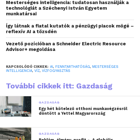
Mesterséges intelligencia: tudatosan használják a
kevés figyelmet kapnak a stratégiai
technológiát a Széchenyi István Egyetem
tervezésben.
munkatársai
Harminc perc intenzív AI-használat – kódgenerálás,
Így látnak a fiatal kutatók a pénzügyi piacok mögé –
reflexív AI a tőzsdén
kutatás, összetett lekérdezések – összesen több
mint 616 milliliter vizet igényel.
Vezető pozícióban a Schneider Electric Resource
Összehasonlításképp: egy csésze kávé
Advisor+ megoldása
elkészítéséhez körülbelül 190 liter víz szükséges a
teljes termelési láncot figyelembe véve – az AI ezzel
KAPCSOLÓDÓ CIKKEK:
AI
,
FENNTARTHATÓSÁG
,
MESTERSÉGES
INTELLIGENCIA
,
VÍZ
,
VÍZFOGYASZTÁS
persze nem versenyez, de a globális felhasználás
mértéke mellett az egyéni lekérdezések vízigénye
További cikkek itt: Gazdaság
összeadódva már komoly terhelést jelent a
vízkészletekre.
GAZDASÁG
Egy hét kötelező otthoni munkavégzésről
döntött a Yettel Magyarország
GAZDASÁG
Reklám, élmény, profit - A globális