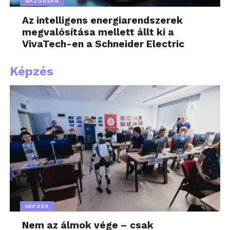
GAZDASÁG
Az intelligens energiarendszerek
megvalósítása mellett állt ki a
VivaTech-en a Schneider Electric
Képzés
„A mesterséges
intelligencia új igényeket
támaszt a vízellátással
szemben, de a kihívás
kezeléséhez szükséges
eszközök már
rendelkezésre állnak. A
KÉPZÉS
fejlett vízkezelési
Nem az álmok vége – csak