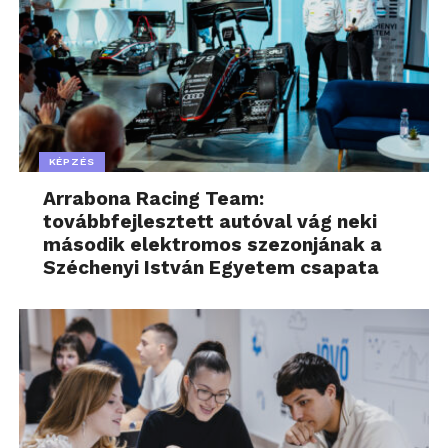
A teljes tanulmány
innen tölthető le angol nyelven.
További friss híreket talál a
www.muanyagesgumi.hu
főoldalán! Kövesse a technológiai híreket és
csatlakozzon hozzánk a
Facebookon
is!
KÉPZÉS
Arrabona Racing Team:
továbbfejlesztett autóval vág neki
második elektromos szezonjának a
Széchenyi István Egyetem csapata