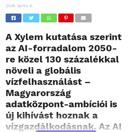
2026. április 9.
A Xylem kutatása szerint
az AI-forradalom 2050-
re közel 130 százalékkal
növeli a globális
vízfelhasználást –
Magyarország
adatközpont-ambíciói is
új kihívást hoznak a
vízgazdálkodásnak.
Az AI