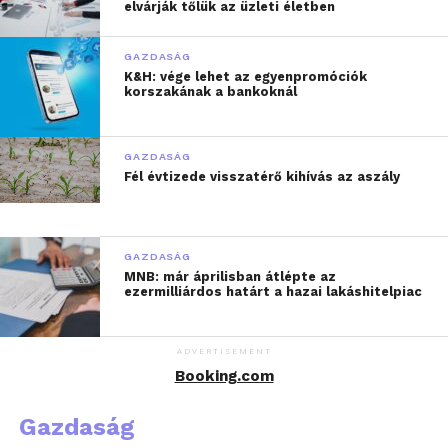
elvárják tőlük az üzleti életben
fejlődik, és
meggyőződésünk, hogy
GAZDASÁG
ebben a folyamatban még
K&H: vége lehet az egyenpromóciók
korszakának a bankoknál
több nőnek kell szerepet
kapnia. Fontosnak
GAZDASÁG
tartjuk, hogy a
Fél évtizede visszatérő kihívás az aszály
pályaválasztás előtt álló
vagy már műszaki
GAZDASÁG
tanulmányokat folytató
MNB: már áprilisban átlépte az
ezermilliárdos határt a hazai lakáshitelpiac
hallgatók felismerjék: a
technológia területén
ADVERTISEMENT
komoly szakmai
Booking.com
lehetőségek és hosszú
Gazdaság
távú karrierutak nyílnak