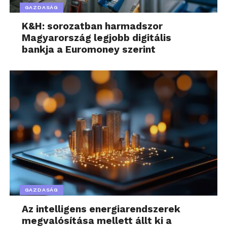
az ország legnagyobb elérésű, lányoknak szóló
GAZDASÁG
pályaorientációs rendezvényévé vált. Az érdeklődők
K&H: sorozatban harmadszor
hamarosan több információt tudhatnak meg a
Magyarország legjobb digitális
https://lanyoknapja.hu/
oldalon.
bankja a Euromoney szerint
További friss híreket talál a
www.lathatatlanegyetem.hu
főoldalán! Kövesse a
technológiai híreket és csatlakozzon hozzánk a
Facebookon
is!
GAZDASÁG
Az intelligens energiarendszerek
megvalósítása mellett állt ki a