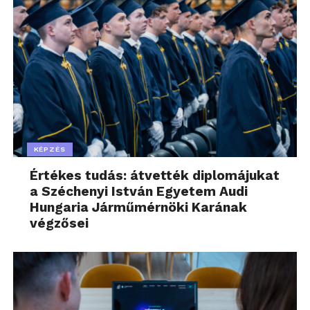
KÉPZÉS
Értékes tudás: átvették diplomájukat
a Széchenyi István Egyetem Audi
Hungaria Járműmérnöki Karának
végzősei