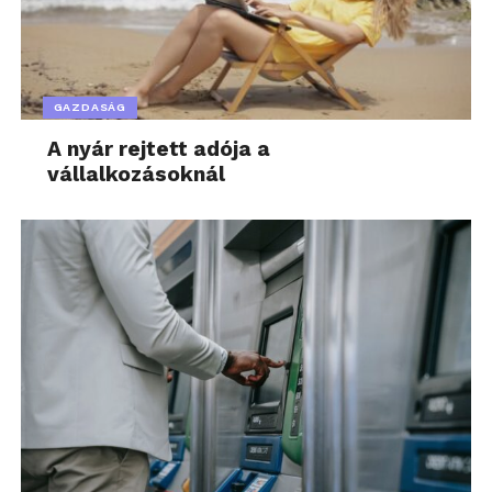
felé is nyitottak. A nyertesek a támogatás jóvoltából
magasabb szintre tudták fejleszteni ötleteiket, vagy
akár már gyakorlati projekteket is megvalósítottak.
Volt, aki mikrokontrolleres orvosi chatbot
GAZDASÁG
alkalmazást fejlesztett és AI-alapú orvosi
képgenerálási rendszereket hozott létre, de a
A nyár rejtett adója a
vállalkozásoknál
nyertes pályázatok témái között volt például az AI
által generált tartalmak megbízható azonosítása, a
zenei műfajfelismerés és audiófeldolgozás
mesterséges intelligenciával, illetve a női
termékenységet befolyásoló tényezők vizsgálata is.
A mobilszolgáltató hosszú ideje fontos területként
kezeli a nők helyzetét a technológiai területeken,
éppen ezért idén is csatlakozik a Nők a
Tudományban Egyesület szervezésében
megvalósuló Lányok napja programhoz. Idén április
23-án tartják az eseményt, amely az elmúlt 15 évben