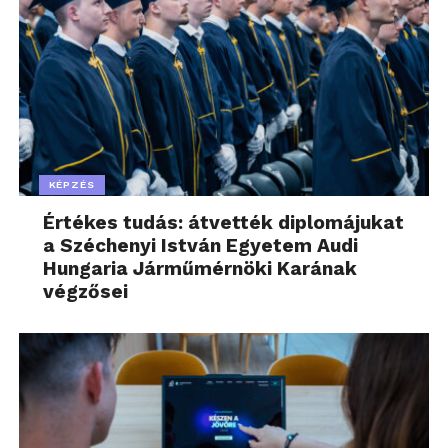
KÉPZÉS
Értékes tudás: átvették diplomájukat
a Széchenyi István Egyetem Audi
Hungaria Járműmérnöki Karának
végzősei