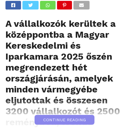
A vállalkozók kerültek a
középpontba a Magyar
Kereskedelmi és
Iparkamara 2025 őszén
megrendezett hét
országjárásán, amelyek
minden vármegyébe
eljutottak és összesen
3200 vállalkozót és 2500
reménybeli, leendő
CONTINUE READING