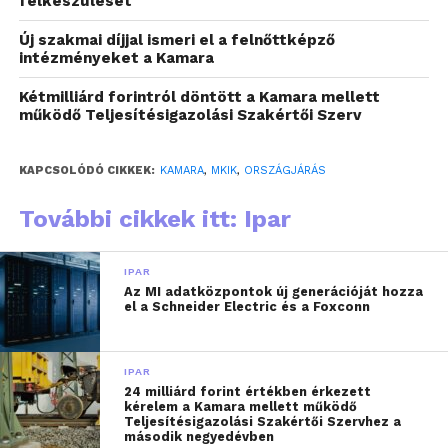
arra, hogy néhány hónap alatt ennyi céget érjen el a
felkészülését
Kamara hasonló eseményeken.
Új szakmai díjjal ismeri el a felnőttképző
intézményeket a Kamara
A Vállalkozói Iránytű
képzés 18 helyszínen,
összesen 296 aktív résztvevővel zajlott. A
Kétmilliárd forintról döntött a Kamara mellett
működő Teljesítésigazolási Szakértői Szerv
legnépszerűbb témák az üzleti alapok és üzleti
modell tervezés, a pénzügyi tervezés és árazás,
valamint a marketing és online kommunikáció
KAPCSOLÓDÓ CIKKEK:
KAMARA
,
MKIK
,
ORSZÁGJÁRÁS
voltak. A résztvevők visszajelzései minden
További cikkek itt: Ipar
várakozást felülmúltak: a tananyagot 86% „nagyon
jónak” értékelte, a tanultakat 100% alkalmazhatónak
tartja, 67% „nagyon sok” új ismeretet szerzett, a
IPAR
Az MI adatközpontok új generációját hozza
képzés pedig 100%-os ajánlási aránnyal zárt, a
el a Schneider Electric és a Foxconn
résztvevők egyharmada szerint a színvonal
meghaladta az elvárásokat. A program így nem
csupán gyakorlati tudást adott, hanem inspiráló
IPAR
24 milliárd forint értékben érkezett
közösségi élményt és értékes kapcsolatépítési
kérelem a Kamara mellett működő
lehetőséget is biztosított a fiatal vállalkozók
Teljesítésigazolási Szakértői Szervhez a
második negyedévben
számára.