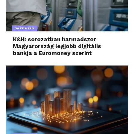
kérdéseire.
A
Kiberbiztonsági védőháló a kkv-szektor
számára
című rendezvénysorozat a három
GAZDASÁG
budapesti alkalom mellett Debrecenbe, Miskolcra,
K&H: sorozatban harmadszor
Győrbe, Szegedre, Nyíregyházára, Veszprémbe és
Magyarország legjobb digitális
Kecskemétre látogatott el. Összesen 130-an vettek
bankja a Euromoney szerint
részt a Kamara Vállalkozásfejlesztési Programja és a
Szabályozott Tevékenységek Felügyeleti Hatósága
(SZTFH) közös workshopjain, amely a NIS2 auditra
készítette fel a vállalkozásokat. Az audit kötelező a
kritikus infrastruktúrát üzemeltető cégek számára
az EU kiberbiztonsági irányelvének megfelelően,
hogy biztosítsák rendszereik védelmét és a
kiberfenyegetésekkel szembeni ellenálló
képességüket. A rendezvénysorozat a digitális
átállás és a kiberfenyegetések növekedése miatt
kialakult vészhelyzetre reagál, amely különösen a