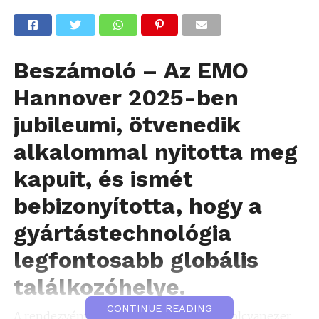
Beszámoló – Az EMO
Hannover 2025-ben
jubileumi, ötvenedik
alkalommal nyitotta meg
kapuit, és ismét
bebizonyította, hogy a
gyártástechnológia
legfontosabb globális
találkozóhelye.
CONTINUE READING
A rendezvény öt napja alatt mintegy nyolcvanezer