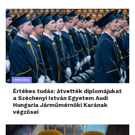
KÉPZÉS
Értékes tudás: átvették diplomájukat
a Széchenyi István Egyetem Audi
Hungaria Járműmérnöki Karának
végzősei