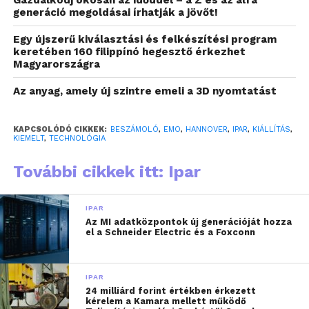
Gazdálkodj okosan az időddel – a Z és az alfa
elengedhetetlenebbé. A VDW felmérése szerint a
generáció megoldásai írhatják a jövőt!
látogatók fele kifejezetten arra volt kíváncsi, hogyan
Egy újszerű kiválasztási és felkészítési program
tudja a gyártási folyamatokat hatékonyabbá tenni
keretében 160 filippínó hegesztő érkezhet
robotikai és automatizált megoldások bevezetésével.
Magyarországra
A robotgyártók rendkívül aktívan jelentek meg a
Az anyag, amely új szintre emeli a 3D nyomtatást
rendezvényen, ahol körülbelül száznegyven cég
mutatta be legújabb fejlesztéseit, köztük olyan
kollaboratív robotokat is, amelyek ember és gép
KAPCSOLÓDÓ CIKKEK:
BESZÁMOLÓ
,
EMO
,
HANNOVER
,
IPAR
,
KIÁLLÍTÁS
,
KIEMELT
,
TECHNOLÓGIA
együttműködésére építve képesek rugalmasan
támogatni a gyártást. A Fanuc Europe vezetője
További cikkek itt: Ipar
rámutatott, hogy a jövő gépgyártása már nem
elképzelhető ember és robot szoros
IPAR
együttműködése nélkül.
Az MI adatközpontok új generációját hozza
el a Schneider Electric és a Foxconn
A mesterséges intelligencia szintén központi
szerepet kapott. A fejlesztések már túlmutatnak az
IPAR
egyszerű adatfeldolgozáson, és egyre inkább olyan
24 milliárd forint értékben érkezett
rendszerek jelennek meg, amelyek képesek valós
kérelem a Kamara mellett működő