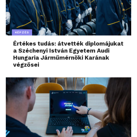
KÉPZÉS
Értékes tudás: átvették diplomájukat
a Széchenyi István Egyetem Audi
Hungaria Járműmérnöki Karának
végzősei