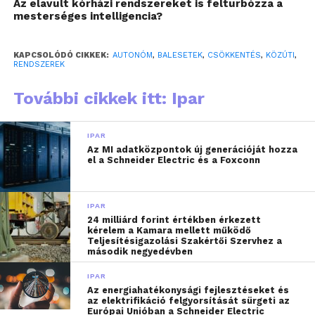
Az elavult kórházi rendszereket is felturbózza a
mesterséges intelligencia?
KAPCSOLÓDÓ CIKKEK:
AUTONÓM
,
BALESETEK
,
CSÖKKENTÉS
,
KÖZÚTI
,
RENDSZEREK
További cikkek itt: Ipar
IPAR
Az MI adatközpontok új generációját hozza
el a Schneider Electric és a Foxconn
IPAR
24 milliárd forint értékben érkezett
kérelem a Kamara mellett működő
Az önvezető rendszerekkel akár
Teljesítésigazolási Szakértői Szervhez a
második negyedévben
90 százalékkal csökkenthető a
közúti balesetek száma
IPAR
Az energiahatékonysági fejlesztéseket és
az elektrifikáció felgyorsítását sürgeti az
Az emberi tényező kizárása a vezetési folyamatból
Európai Unióban a Schneider Electric