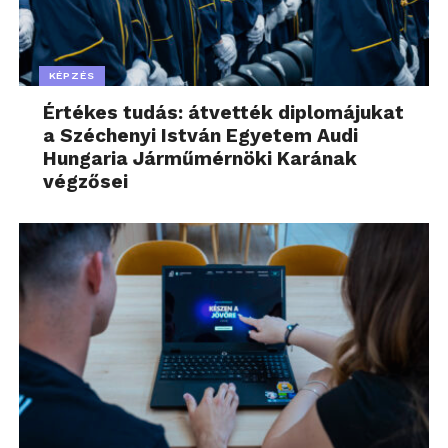
KÉPZÉS
Értékes tudás: átvették diplomájukat
a Széchenyi István Egyetem Audi
Hungaria Járműmérnöki Karának
végzősei