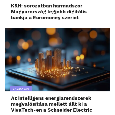
K&H: sorozatban harmadszor
Magyarország legjobb digitális
bankja a Euromoney szerint
GAZDASÁG
Az intelligens energiarendszerek
megvalósítása mellett állt ki a
VivaTech-en a Schneider Electric