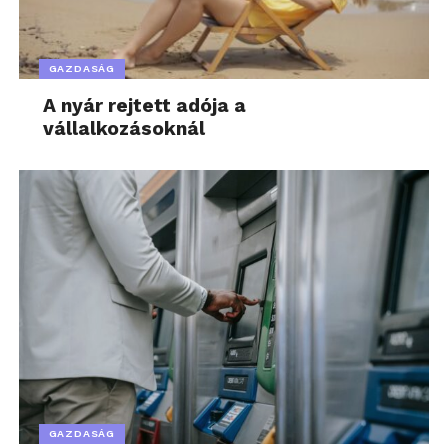
GAZDASÁG
A nyár rejtett adója a
vállalkozásoknál
GAZDASÁG