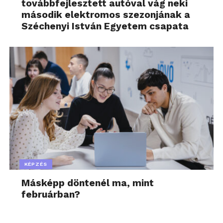
továbbfejlesztett autóval vág neki
második elektromos szezonjának a
Széchenyi István Egyetem csapata
KÉPZÉS
Másképp döntenél ma, mint
februárban?