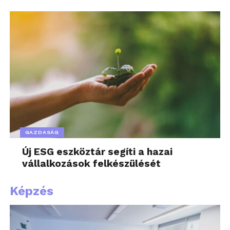
GAZDASÁG
Új ESG eszköztár segíti a hazai
vállalkozások felkészülését
Képzés