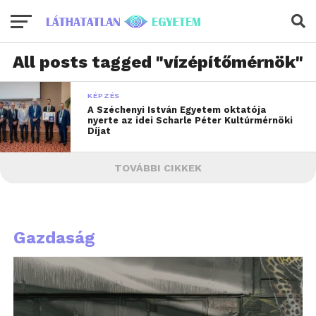
All posts tagged "vízépítőmérnök"
KÉPZÉS
A Széchenyi István Egyetem oktatója
nyerte az idei Scharle Péter Kultúrmérnöki
Díjat
TOVÁBBI CIKKEK
Gazdaság