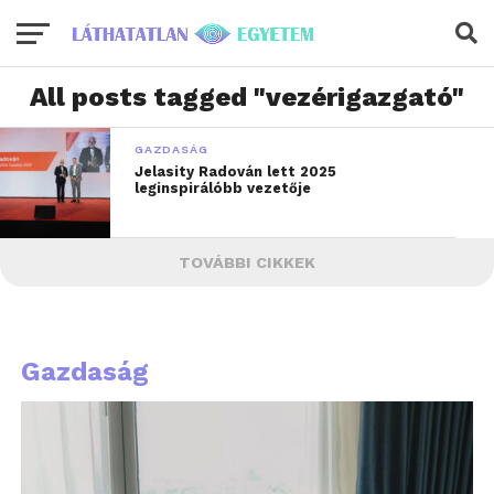
All posts tagged "vezérigazgató"
GAZDASÁG
Jelasity Radován lett 2025
leginspirálóbb vezetője
TOVÁBBI CIKKEK
Gazdaság