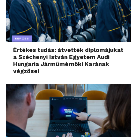
KÉPZÉS
Értékes tudás: átvették diplomájukat
a Széchenyi István Egyetem Audi
Hungaria Járműmérnöki Karának
végzősei