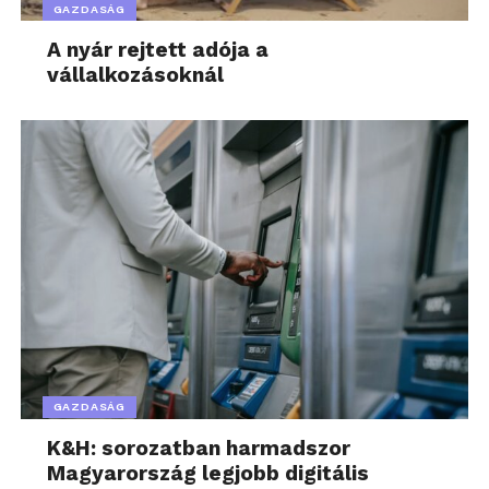
GAZDASÁG
A nyár rejtett adója a
vállalkozásoknál
GAZDASÁG
K&H: sorozatban harmadszor
Magyarország legjobb digitális