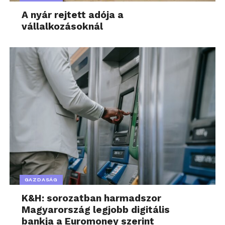
A nyár rejtett adója a
vállalkozásoknál
GAZDASÁG
K&H: sorozatban harmadszor
Magyarország legjobb digitális
bankja a Euromoney szerint