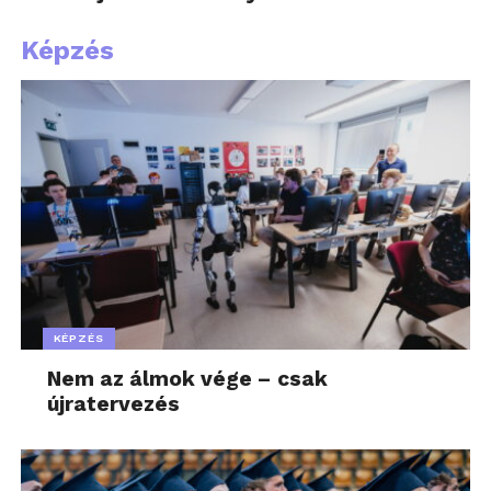
Képzés
KÉPZÉS
Nem az álmok vége – csak
újratervezés