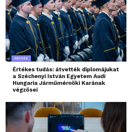
KÉPZÉS
Értékes tudás: átvették diplomájukat
a Széchenyi István Egyetem Audi
Hungaria Járműmérnöki Karának
végzősei