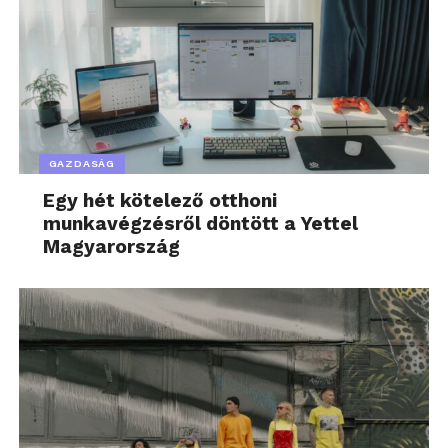
GAZDASÁG
Egy hét kötelező otthoni
munkavégzésről döntött a Yettel
Magyarország