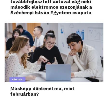
továbbfejlesztett autóval vág neki
második elektromos szezonjának a
Széchenyi István Egyetem csapata
KÉPZÉS
Másképp döntenél ma, mint
februárban?