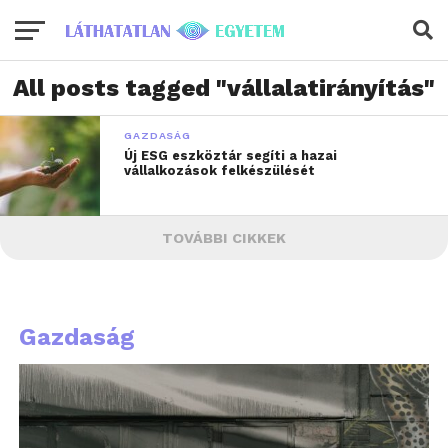
All posts tagged "vállalatirányítás"
GAZDASÁG
Új ESG eszköztár segíti a hazai
vállalkozások felkészülését
TOVÁBBI CIKKEK
Gazdaság