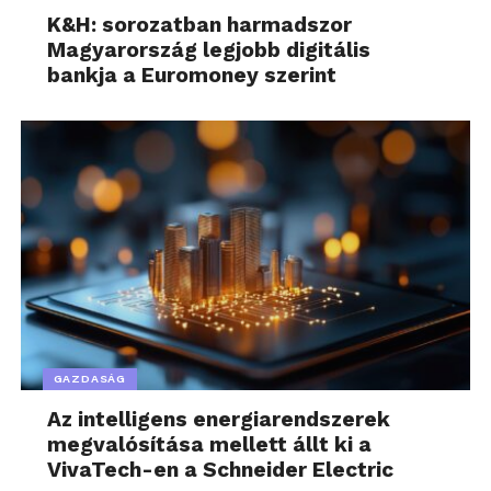
K&H: sorozatban harmadszor
Magyarország legjobb digitális
bankja a Euromoney szerint
GAZDASÁG
Az intelligens energiarendszerek
megvalósítása mellett állt ki a
VivaTech-en a Schneider Electric