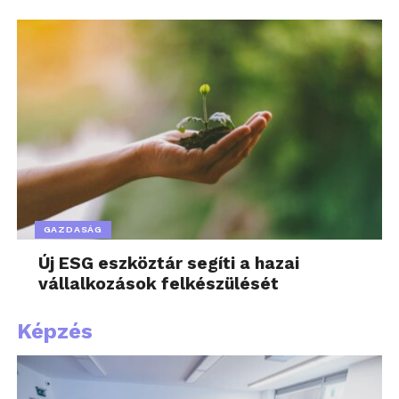
GAZDASÁG
Új ESG eszköztár segíti a hazai
vállalkozások felkészülését
Képzés