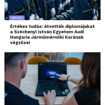
KÉPZÉS
Értékes tudás: átvették diplomájukat
a Széchenyi István Egyetem Audi
Hungaria Járműmérnöki Karának
végzősei