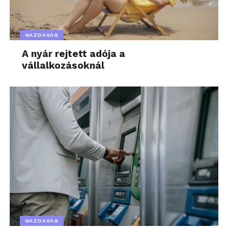
GAZDASÁG
A nyár rejtett adója a
vállalkozásoknál
GAZDASÁG