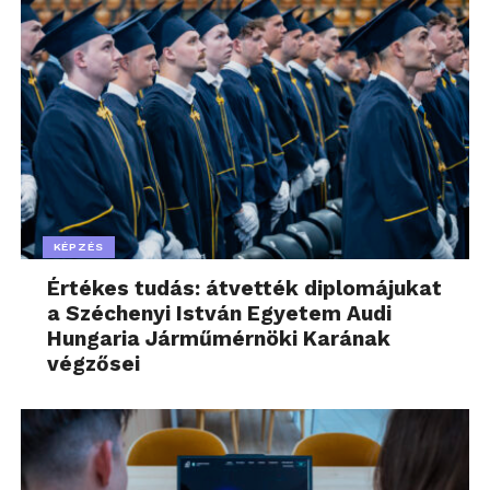
KÉPZÉS
Értékes tudás: átvették diplomájukat
a Széchenyi István Egyetem Audi
Hungaria Járműmérnöki Karának
végzősei