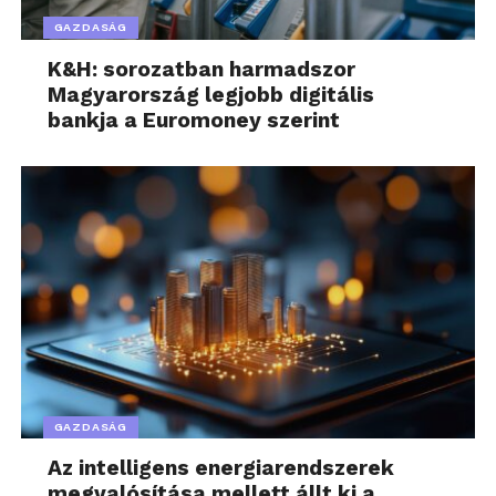
GAZDASÁG
K&H: sorozatban harmadszor
Magyarország legjobb digitális
bankja a Euromoney szerint
GAZDASÁG
Az intelligens energiarendszerek
megvalósítása mellett állt ki a