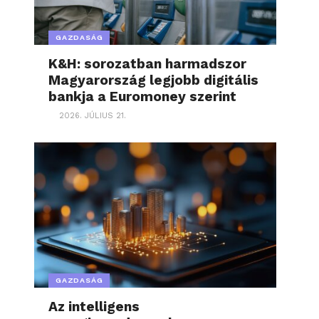
GAZDASÁG
K&H: sorozatban harmadszor
Magyarország legjobb digitális
bankja a Euromoney szerint
2026. JÚLIUS 21.
GAZDASÁG
Az intelligens