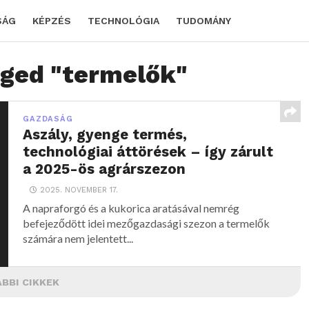
SÁG
KÉPZÉS
TECHNOLÓGIA
TUDOMÁNY
gged "termelők"
GAZDASÁG
Aszály, gyenge termés,
technológiai áttörések – így zárult
a 2025-ös agrárszezon
2025. NOVEMBER 17.
A napraforgó és a kukorica aratásával nemrég
befejeződött idei mezőgazdasági szezon a termelők
számára nem jelentett...
BBI CIKKEK