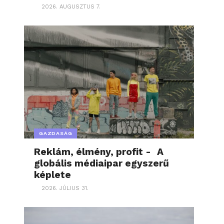
2026. AUGUSZTUS 7.
GAZDASÁG
Reklám, élmény, profit - A
globális médiaipar egyszerű
képlete
2026. JÚLIUS 31.