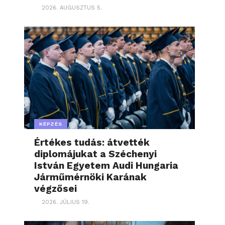
2026. AUGUSZTUS 5.
KÉPZÉS
Értékes tudás: átvették
diplomájukat a Széchenyi
István Egyetem Audi Hungaria
Járműmérnöki Karának
végzősei
2026. JÚLIUS 19.