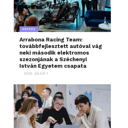
KÉPZÉS
Arrabona Racing Team:
továbbfejlesztett autóval vág
neki második elektromos
szezonjának a Széchenyi
István Egyetem csapata
2026. JÚLIUS 1.