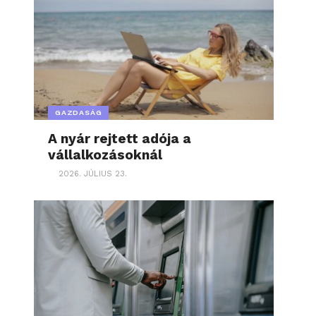
GAZDASÁG
A nyár rejtett adója a
vállalkozásoknál
2026. JÚLIUS 23.