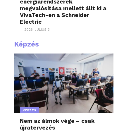
energiarendszerek
megvalósítása mellett állt ki a
VivaTech-en a Schneider
Electric
2026. JÚLIUS 3.
Képzés
KÉPZÉS
Nem az álmok vége – csak
újratervezés