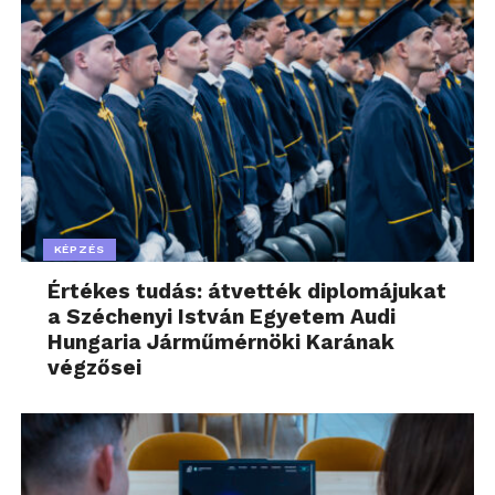
KÉPZÉS
Értékes tudás: átvették diplomájukat
a Széchenyi István Egyetem Audi
Hungaria Járműmérnöki Karának
végzősei