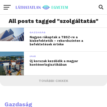
All posts tagged "szolgáltatás"
GAZDASÁG
Nagyon rákaptak a TBSZ-re a
kisbefektetők – rekordszinten a
befektetések értéke
IPAR
Új korszak kezdődik a magyar
konténerlogisztikában
TOVÁBBI CIKKEK
Gazdaság