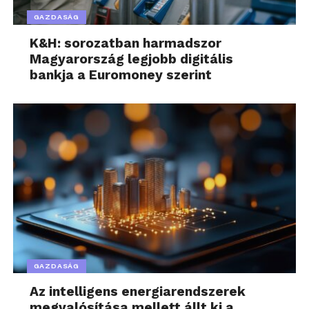
GAZDASÁG
K&H: sorozatban harmadszor
Magyarország legjobb digitális
bankja a Euromoney szerint
GAZDASÁG
Az intelligens energiarendszerek
megvalósítása mellett állt ki a