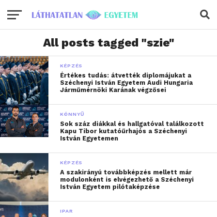
All posts tagged "szie"
KÉPZÉS
Értékes tudás: átvették diplomájukat a
Széchenyi István Egyetem Audi Hungaria
Járműmérnöki Karának végzősei
KÖNNYŰ
Sok száz diákkal és hallgatóval találkozott
Kapu Tibor kutatóűrhajós a Széchenyi
István Egyetemen
KÉPZÉS
A szakirányú továbbképzés mellett már
modulonként is elvégezhető a Széchenyi
István Egyetem pilótaképzése
IPAR