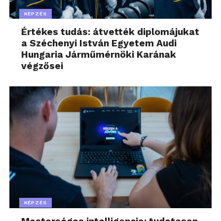
KÉPZÉS
Értékes tudás: átvették diplomájukat
a Széchenyi István Egyetem Audi
Hungaria Járműmérnöki Karának
végzősei
KÉPZÉS