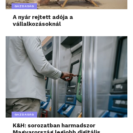
GAZDASÁG
A nyár rejtett adója a
vállalkozásoknál
GAZDASÁG
K&H: sorozatban harmadszor
Magyarország legjobb digitális