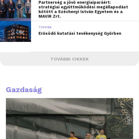
Partnerség a jövő energiaiparáért:
stratégiai együttműködési megállapodást
kötött a Széchenyi István Egyetem és a
MAVIR Zrt.
TIPPEK
Erősödő kutatási tevékenység Győrben
TOVÁBBI CIKKEK
Gazdaság