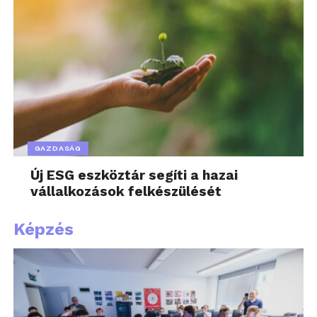
GAZDASÁG
Új ESG eszköztár segíti a hazai
vállalkozások felkészülését
Képzés