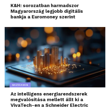
K&H: sorozatban harmadszor
Magyarország legjobb digitális
bankja a Euromoney szerint
GAZDASÁG
Az intelligens energiarendszerek
megvalósítása mellett állt ki a
VivaTech-en a Schneider Electric