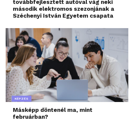
továbbfejlesztett autóval vág neki
második elektromos szezonjának a
Széchenyi István Egyetem csapata
KÉPZÉS
Másképp döntenél ma, mint
februárban?