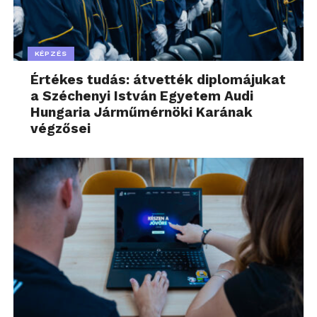
KÉPZÉS
Értékes tudás: átvették diplomájukat
a Széchenyi István Egyetem Audi
Hungaria Járműmérnöki Karának
végzősei