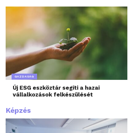
GAZDASÁG
Új ESG eszköztár segíti a hazai
vállalkozások felkészülését
Képzés