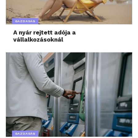
GAZDASÁG
A nyár rejtett adója a
vállalkozásoknál
GAZDASÁG