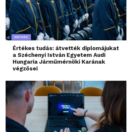
KÉPZÉS
Értékes tudás: átvették diplomájukat
a Széchenyi István Egyetem Audi
Hungaria Járműmérnöki Karának
végzősei