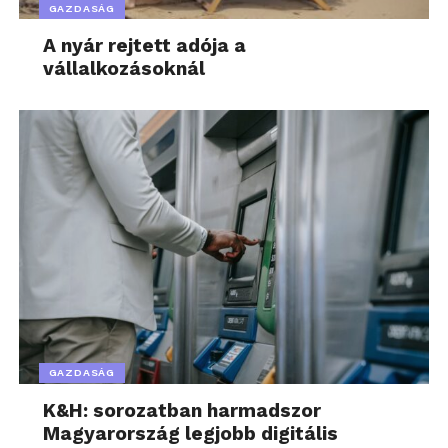
GAZDASÁG
A nyár rejtett adója a
vállalkozásoknál
GAZDASÁG
K&H: sorozatban harmadszor
Magyarország legjobb digitális