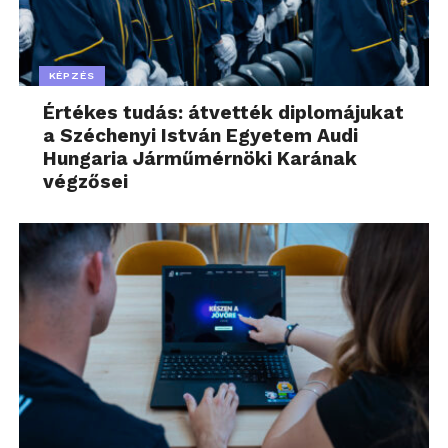
KÉPZÉS
Értékes tudás: átvették diplomájukat
a Széchenyi István Egyetem Audi
Hungaria Járműmérnöki Karának
végzősei