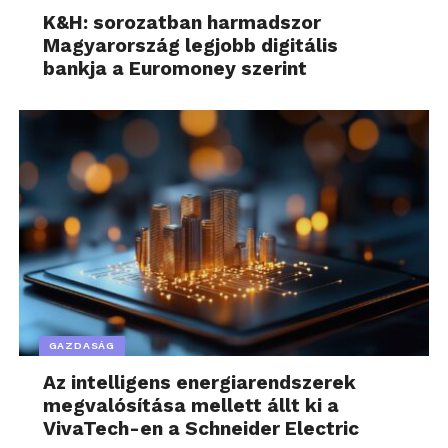
K&H: sorozatban harmadszor
Magyarország legjobb digitális
bankja a Euromoney szerint
GAZDASÁG
Az intelligens energiarendszerek
megvalósítása mellett állt ki a
VivaTech-en a Schneider Electric