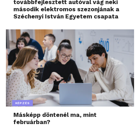
továbbfejlesztett autóval vág neki
második elektromos szezonjának a
Széchenyi István Egyetem csapata
KÉPZÉS
Másképp döntenél ma, mint
februárban?