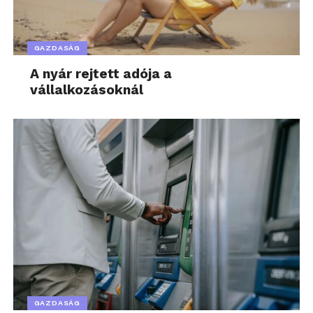
GAZDASÁG
A nyár rejtett adója a
vállalkozásoknál
GAZDASÁG