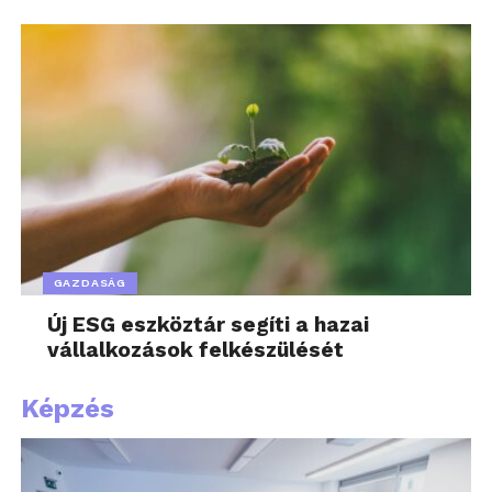
GAZDASÁG
Új ESG eszköztár segíti a hazai
vállalkozások felkészülését
Képzés