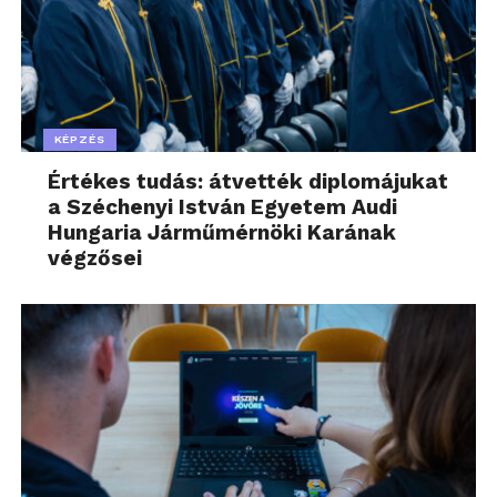
KÉPZÉS
Értékes tudás: átvették diplomájukat
a Széchenyi István Egyetem Audi
Hungaria Járműmérnöki Karának
végzősei