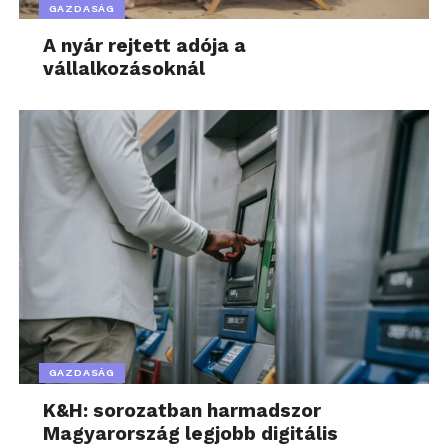
GAZDASÁG
A nyár rejtett adója a
vállalkozásoknál
GAZDASÁG
K&H: sorozatban harmadszor
Magyarország legjobb digitális