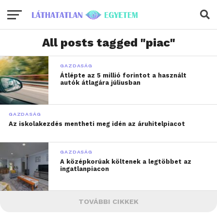
All posts tagged "piac"
GAZDASÁG
Átlépte az 5 millió forintot a használt
autók átlagára júliusban
GAZDASÁG
Az iskolakezdés mentheti meg idén az áruhitelpiacot
GAZDASÁG
A középkorúak költenek a legtöbbet az
ingatlanpiacon
TOVÁBBI CIKKEK