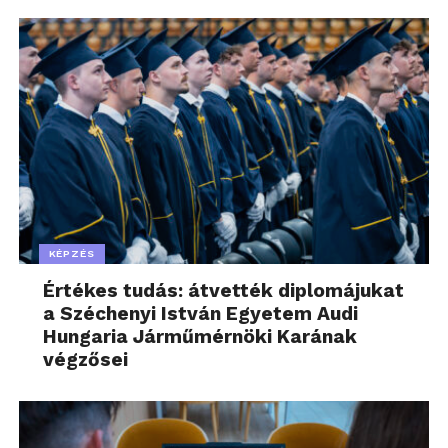
KÉPZÉS
Értékes tudás: átvették diplomájukat
a Széchenyi István Egyetem Audi
Hungaria Járműmérnöki Karának
végzősei