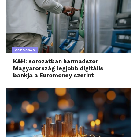
GAZDASÁG
K&H: sorozatban harmadszor
Magyarország legjobb digitális
bankja a Euromoney szerint