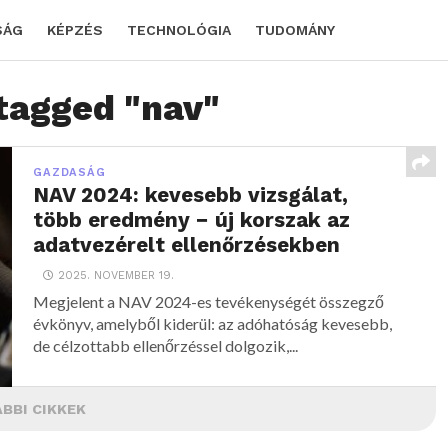
SÁG
KÉPZÉS
TECHNOLÓGIA
TUDOMÁNY
 tagged "nav"
GAZDASÁG
NAV 2024: kevesebb vizsgálat,
több eredmény − új korszak az
adatvezérelt ellenőrzésekben
2025. NOVEMBER 19.
Megjelent a NAV 2024-es tevékenységét összegző
évkönyv, amelyből kiderül: az adóhatóság kevesebb,
de célzottabb ellenőrzéssel dolgozik,...
BBI CIKKEK