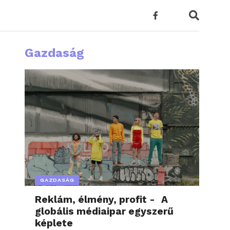
Gazdaság
GAZDASÁG
Reklám, élmény, profit - A
globális médiaipar egyszerű
képlete