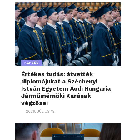
KÉPZÉS
Értékes tudás: átvették
diplomájukat a Széchenyi
István Egyetem Audi Hungaria
Járműmérnöki Karának
végzősei
2026. JÚLIUS 19.