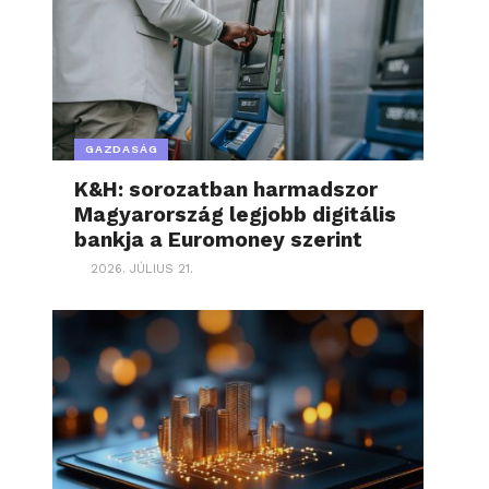
GAZDASÁG
K&H: sorozatban harmadszor
Magyarország legjobb digitális
bankja a Euromoney szerint
2026. JÚLIUS 21.