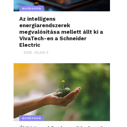
GAZDASÁG
Az intelligens
energiarendszerek
megvalósítása mellett állt ki a
VivaTech-en a Schneider
Electric
2026. JÚLIUS 3.
GAZDASÁG