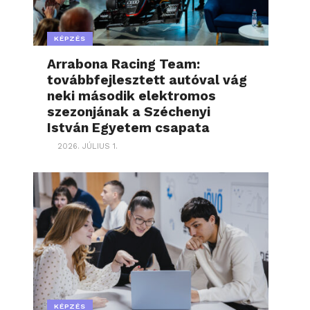
KÉPZÉS
Arrabona Racing Team:
továbbfejlesztett autóval vág
neki második elektromos
szezonjának a Széchenyi
István Egyetem csapata
2026. JÚLIUS 1.
KÉPZÉS