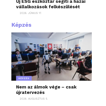
Új ESG eszköztár segíti a hazai
vállalkozások felkészülését
2026. JÚNIUS 17.
Képzés
KÉPZÉS
Nem az álmok vége – csak
újratervezés
2026. AUGUSZTUS 5.