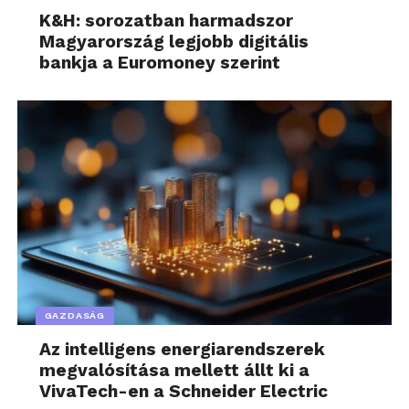
K&H: sorozatban harmadszor
Magyarország legjobb digitális
bankja a Euromoney szerint
GAZDASÁG
Az intelligens energiarendszerek
megvalósítása mellett állt ki a
VivaTech-en a Schneider Electric