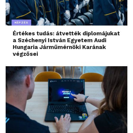
KÉPZÉS
Értékes tudás: átvették diplomájukat
a Széchenyi István Egyetem Audi
Hungaria Járműmérnöki Karának
végzősei