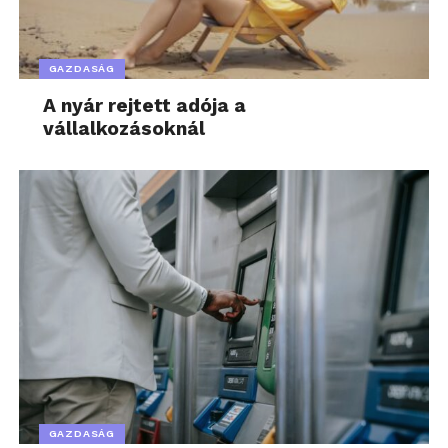
GAZDASÁG
A nyár rejtett adója a
vállalkozásoknál
GAZDASÁG