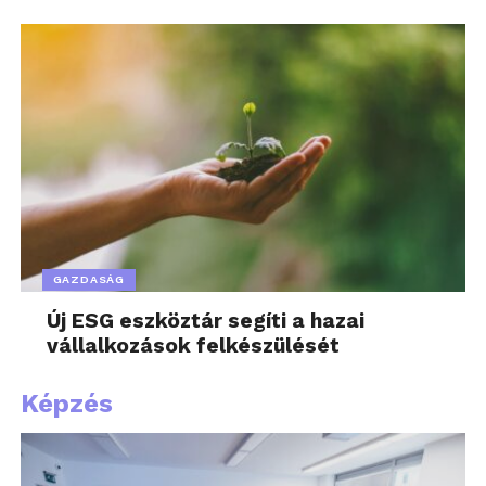
GAZDASÁG
Új ESG eszköztár segíti a hazai
vállalkozások felkészülését
Képzés