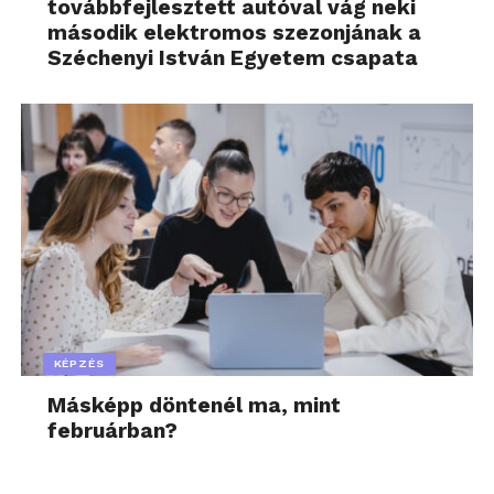
továbbfejlesztett autóval vág neki
második elektromos szezonjának a
Széchenyi István Egyetem csapata
KÉPZÉS
Másképp döntenél ma, mint
februárban?