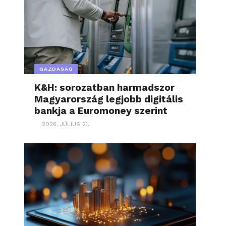
GAZDASÁG
K&H: sorozatban harmadszor
Magyarország legjobb digitális
bankja a Euromoney szerint
2026. JÚLIUS 21.