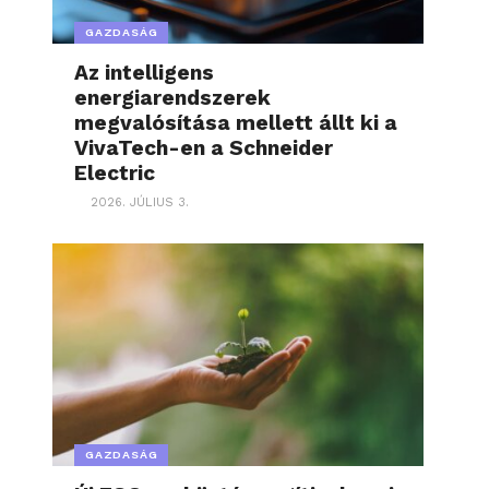
GAZDASÁG
Az intelligens
energiarendszerek
megvalósítása mellett állt ki a
VivaTech-en a Schneider
Electric
2026. JÚLIUS 3.
GAZDASÁG