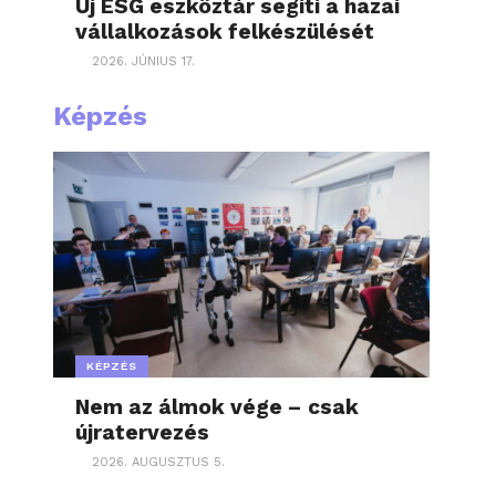
Új ESG eszköztár segíti a hazai
vállalkozások felkészülését
2026. JÚNIUS 17.
Képzés
KÉPZÉS
Nem az álmok vége – csak
újratervezés
2026. AUGUSZTUS 5.