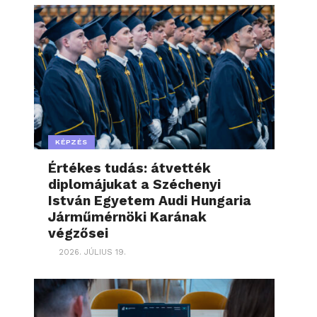
KÉPZÉS
Értékes tudás: átvették
diplomájukat a Széchenyi
István Egyetem Audi Hungaria
Járműmérnöki Karának
végzősei
2026. JÚLIUS 19.