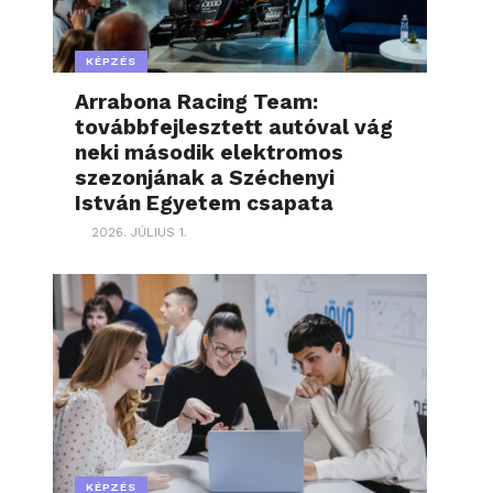
KÉPZÉS
Arrabona Racing Team:
továbbfejlesztett autóval vág
neki második elektromos
szezonjának a Széchenyi
István Egyetem csapata
2026. JÚLIUS 1.
KÉPZÉS