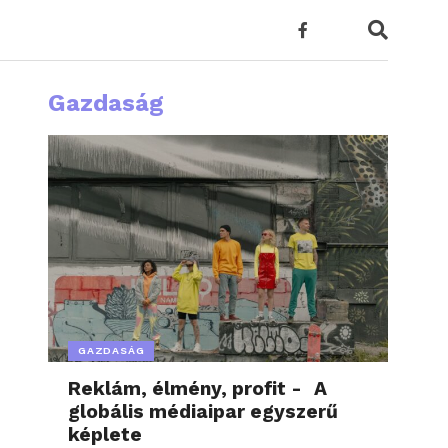
Gazdaság
GAZDASÁG
Reklám, élmény, profit - A
globális médiaipar egyszerű
képlete