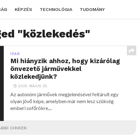
SÁG
KÉPZÉS
TECHNOLÓGIA
TUDOMÁNY
ged "közlekedés"
IPAR
Mi hiányzik ahhoz, hogy kizárólag
önvezető járművekkel
közlekedjünk?
2025. MÁJUS 25.
Az autonóm járművek megjelenésével feltárult egy
olyan jövő képe, amelyben már nem lesz szükség
emberi sofőrökre,...
BBI CIKKEK