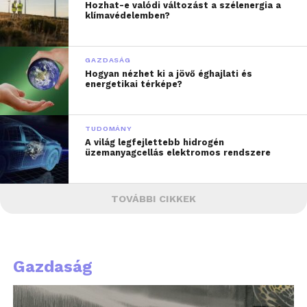
Hozhat-e valódi változást a szélenergia a
klímavédelemben?
GAZDASÁG
Hogyan nézhet ki a jövő éghajlati és
energetikai térképe?
TUDOMÁNY
A világ legfejlettebb hidrogén
üzemanyagcellás elektromos rendszere
TOVÁBBI CIKKEK
Gazdaság