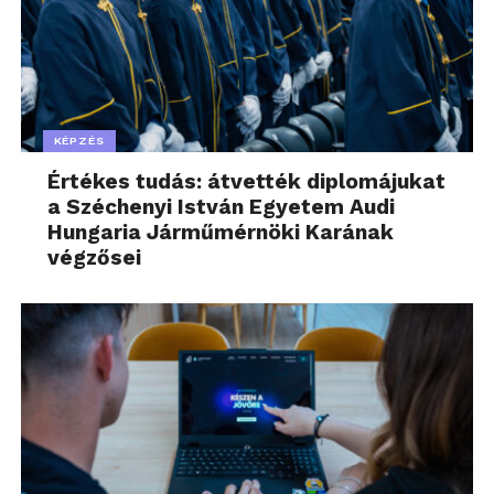
KÉPZÉS
Értékes tudás: átvették diplomájukat
a Széchenyi István Egyetem Audi
Hungaria Járműmérnöki Karának
végzősei