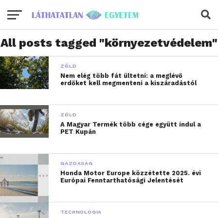
All posts tagged "környezetvédelem"
ZÖLD
Nem elég több fát ültetni: a meglévő
erdőket kell megmenteni a kiszáradástól
ZÖLD
A Magyar Termék több cége együtt indul a
PET Kupán
GAZDASÁG
Honda Motor Europe közzétette 2025. évi
Európai Fenntarthatósági Jelentését
TECHNOLÓGIA