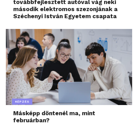
továbbfejlesztett autóval vág neki
második elektromos szezonjának a
Széchenyi István Egyetem csapata
KÉPZÉS
Másképp döntenél ma, mint
februárban?