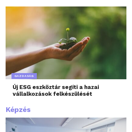
GAZDASÁG
Új ESG eszköztár segíti a hazai
vállalkozások felkészülését
Képzés