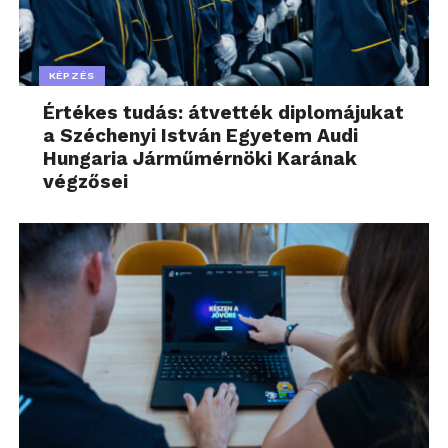
KÉPZÉS
Értékes tudás: átvették diplomájukat
a Széchenyi István Egyetem Audi
Hungaria Járműmérnöki Karának
végzősei