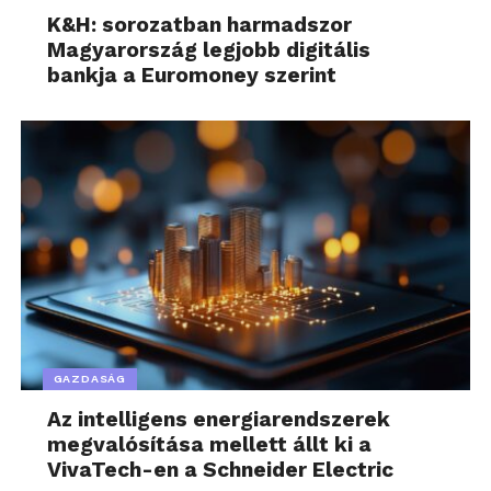
K&H: sorozatban harmadszor
Magyarország legjobb digitális
bankja a Euromoney szerint
GAZDASÁG
Az intelligens energiarendszerek
megvalósítása mellett állt ki a
VivaTech-en a Schneider Electric