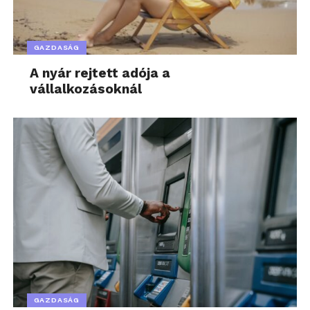
GAZDASÁG
A nyár rejtett adója a
vállalkozásoknál
GAZDASÁG