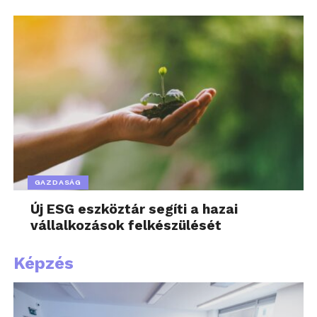
GAZDASÁG
Új ESG eszköztár segíti a hazai
vállalkozások felkészülését
Képzés