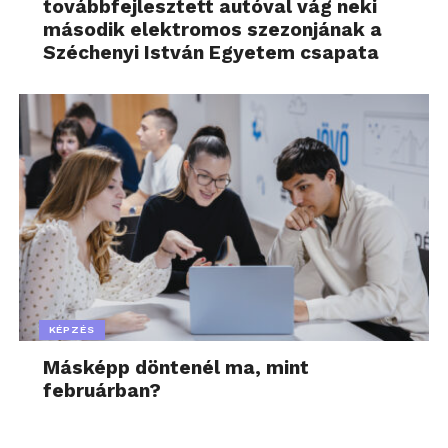
továbbfejlesztett autóval vág neki
második elektromos szezonjának a
Széchenyi István Egyetem csapata
KÉPZÉS
Másképp döntenél ma, mint
februárban?