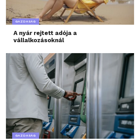
GAZDASÁG
A nyár rejtett adója a
vállalkozásoknál
GAZDASÁG