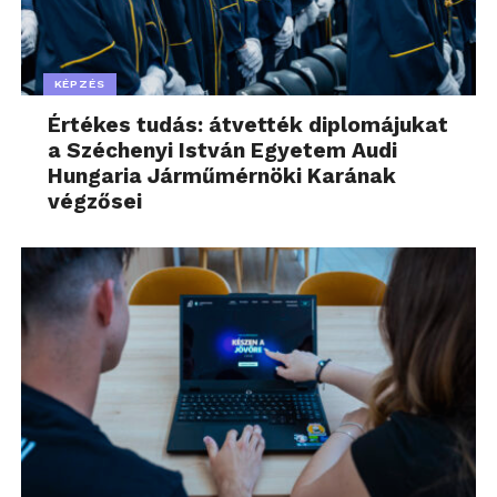
KÉPZÉS
Értékes tudás: átvették diplomájukat
a Széchenyi István Egyetem Audi
Hungaria Járműmérnöki Karának
végzősei