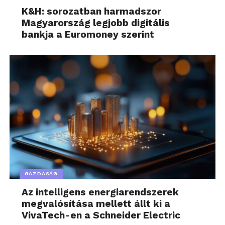
K&H: sorozatban harmadszor
Magyarország legjobb digitális
bankja a Euromoney szerint
GAZDASÁG
Az intelligens energiarendszerek
megvalósítása mellett állt ki a
VivaTech-en a Schneider Electric