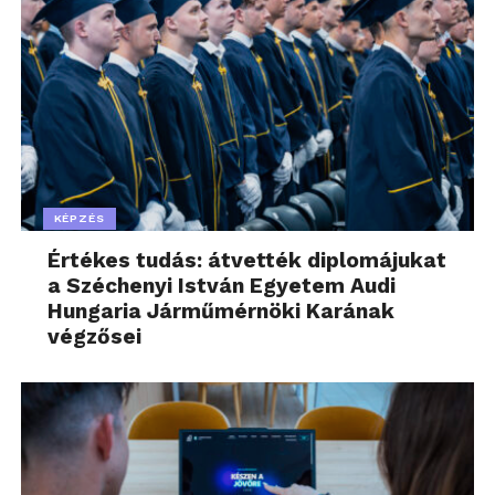
KÉPZÉS
Értékes tudás: átvették diplomájukat
a Széchenyi István Egyetem Audi
Hungaria Járműmérnöki Karának
végzősei