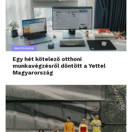
GAZDASÁG
Egy hét kötelező otthoni
munkavégzésről döntött a Yettel
Magyarország