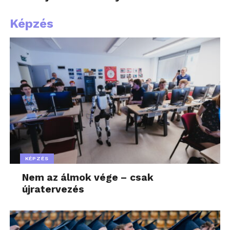
Képzés
KÉPZÉS
Nem az álmok vége – csak
újratervezés