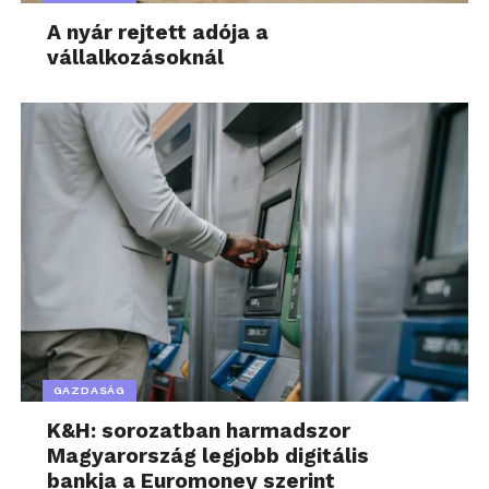
A nyár rejtett adója a
vállalkozásoknál
GAZDASÁG
K&H: sorozatban harmadszor
Magyarország legjobb digitális
bankja a Euromoney szerint