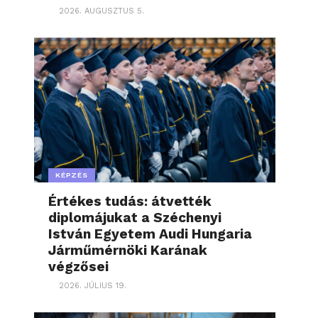
2026. AUGUSZTUS 5.
KÉPZÉS
Értékes tudás: átvették
diplomájukat a Széchenyi
István Egyetem Audi Hungaria
Járműmérnöki Karának
végzősei
2026. JÚLIUS 19.