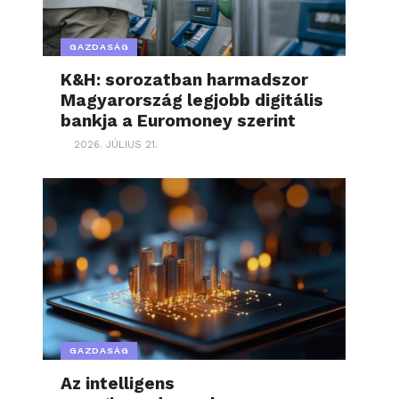
GAZDASÁG
K&H: sorozatban harmadszor
Magyarország legjobb digitális
bankja a Euromoney szerint
2026. JÚLIUS 21.
GAZDASÁG
Az intelligens