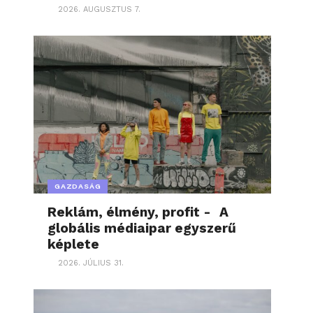
2026. AUGUSZTUS 7.
GAZDASÁG
Reklám, élmény, profit - A
globális médiaipar egyszerű
képlete
2026. JÚLIUS 31.