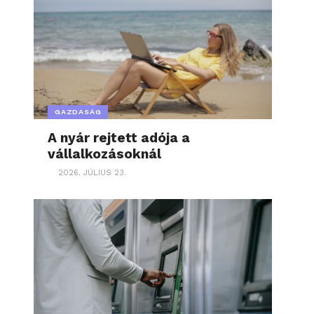
GAZDASÁG
A nyár rejtett adója a
vállalkozásoknál
2026. JÚLIUS 23.