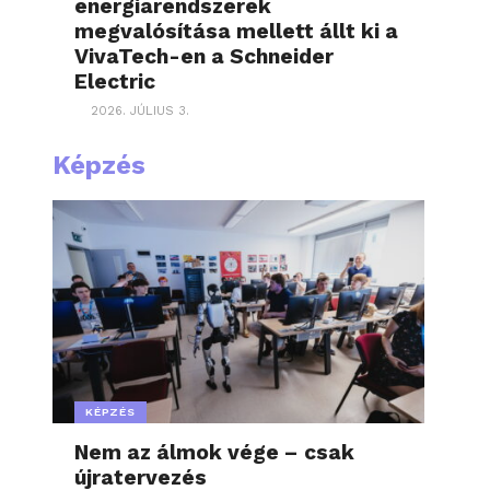
energiarendszerek
megvalósítása mellett állt ki a
VivaTech-en a Schneider
Electric
2026. JÚLIUS 3.
Képzés
KÉPZÉS
Nem az álmok vége – csak
újratervezés