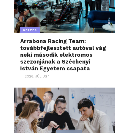
KÉPZÉS
Arrabona Racing Team:
továbbfejlesztett autóval vág
neki második elektromos
szezonjának a Széchenyi
István Egyetem csapata
2026. JÚLIUS 1.