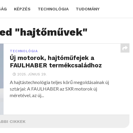
SÁG
KÉPZÉS
TECHNOLÓGIA
TUDOMÁNY
ged "hajtőművek"
TECHNOLÓGIA
Új motorok, hajtóműfejek a
FAULHABER termékcsaládhoz
2025. JÚNIUS 29.
A hajtástechnológia teljes körű megoldásainak új
sztárjai: A FAULHABER az SXR motorok új
méretével, az új...
BBI CIKKEK