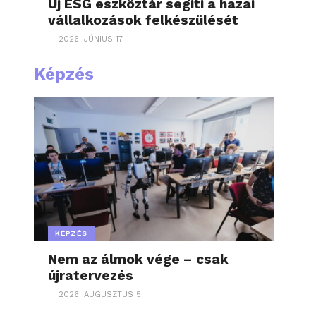
Új ESG eszköztár segíti a hazai
vállalkozások felkészülését
2026. JÚNIUS 17.
Képzés
KÉPZÉS
Nem az álmok vége – csak
újratervezés
2026. AUGUSZTUS 5.