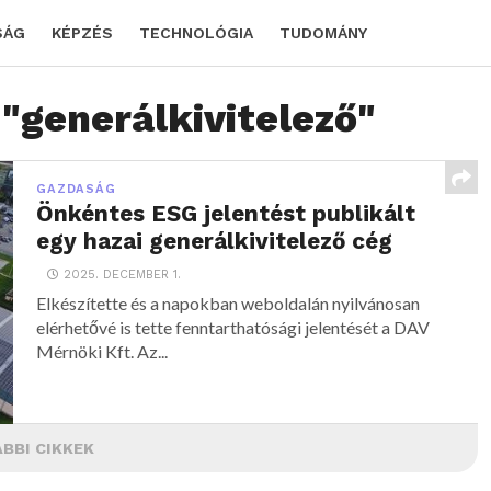
SÁG
KÉPZÉS
TECHNOLÓGIA
TUDOMÁNY
 "generálkivitelező"
GAZDASÁG
Önkéntes ESG jelentést publikált
egy hazai generálkivitelező cég
2025. DECEMBER 1.
Elkészítette és a napokban weboldalán nyilvánosan
elérhetővé is tette fenntarthatósági jelentését a DAV
Mérnöki Kft. Az...
BBI CIKKEK