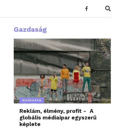
Gazdaság
GAZDASÁG
Reklám, élmény, profit - A
globális médiaipar egyszerű
képlete