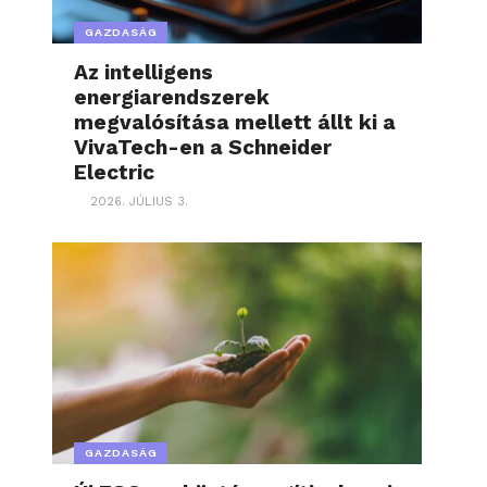
GAZDASÁG
Az intelligens
energiarendszerek
megvalósítása mellett állt ki a
VivaTech-en a Schneider
Electric
2026. JÚLIUS 3.
GAZDASÁG