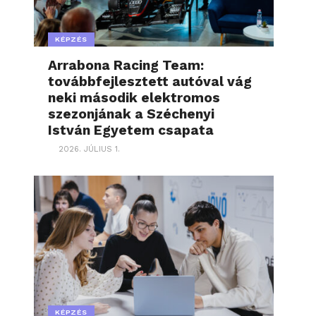
KÉPZÉS
Arrabona Racing Team:
továbbfejlesztett autóval vág
neki második elektromos
szezonjának a Széchenyi
István Egyetem csapata
2026. JÚLIUS 1.
KÉPZÉS