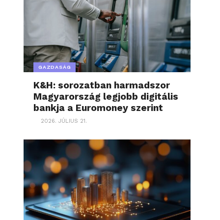
GAZDASÁG
K&H: sorozatban harmadszor
Magyarország legjobb digitális
bankja a Euromoney szerint
2026. JÚLIUS 21.