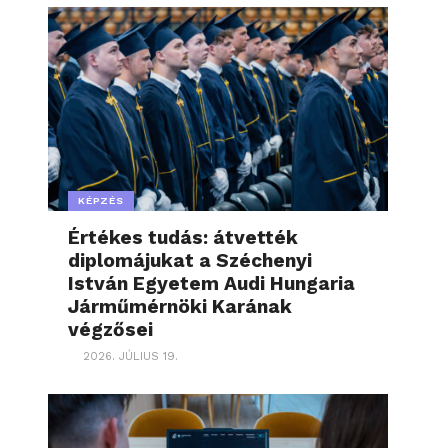
KÉPZÉS
Értékes tudás: átvették
diplomájukat a Széchenyi
István Egyetem Audi Hungaria
Járműmérnöki Karának
végzősei
2026. JÚLIUS 19.