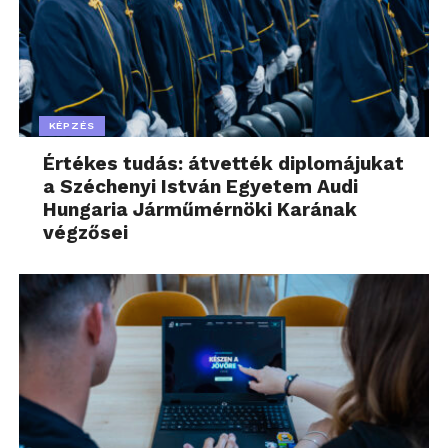
KÉPZÉS
Értékes tudás: átvették diplomájukat
a Széchenyi István Egyetem Audi
Hungaria Járműmérnöki Karának
végzősei