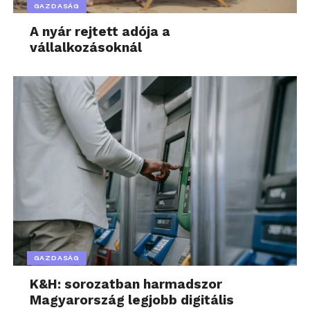
GAZDASÁG
A nyár rejtett adója a
vállalkozásoknál
GAZDASÁG
K&H: sorozatban harmadszor
Magyarország legjobb digitális