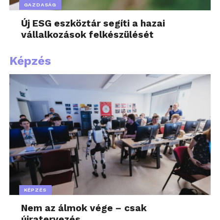
GAZDASÁG
Új ESG eszköztár segíti a hazai
vállalkozások felkészülését
Képzés
KÉPZÉS
Nem az álmok vége – csak
újratervezés