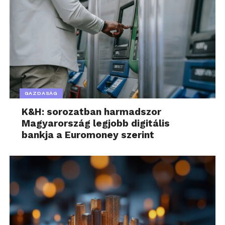
GAZDASÁG
K&H: sorozatban harmadszor
Magyarország legjobb digitális
bankja a Euromoney szerint