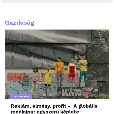
Gazdaság
GAZDASÁG
Reklám, élmény, profit - A globális
médiaipar egyszerű képlete