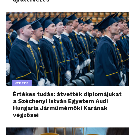
KÉPZÉS
Értékes tudás: átvették diplomájukat
a Széchenyi István Egyetem Audi
Hungaria Járműmérnöki Karának
végzősei