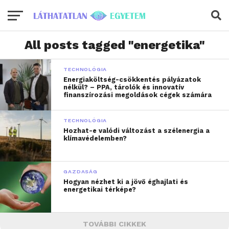
All posts tagged "energetika"
TECHNOLÓGIA
Energiaköltség-csökkentés pályázatok
nélkül? – PPA, tárolók és innovatív
finanszírozási megoldások cégek számára
TECHNOLÓGIA
Hozhat-e valódi változást a szélenergia a
klímavédelemben?
GAZDASÁG
Hogyan nézhet ki a jövő éghajlati és
energetikai térképe?
TOVÁBBI CIKKEK