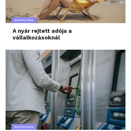
GAZDASÁG
A nyár rejtett adója a
vállalkozásoknál
GAZDASÁG