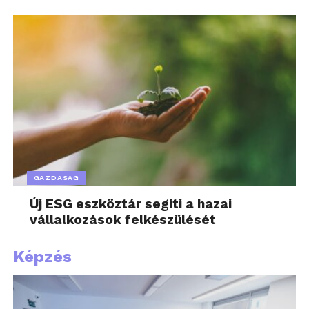
GAZDASÁG
Új ESG eszköztár segíti a hazai
vállalkozások felkészülését
Képzés