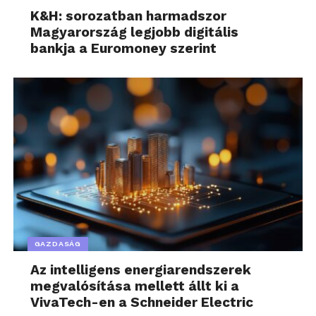
K&H: sorozatban harmadszor
Magyarország legjobb digitális
bankja a Euromoney szerint
GAZDASÁG
Az intelligens energiarendszerek
megvalósítása mellett állt ki a
VivaTech-en a Schneider Electric