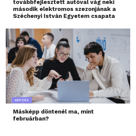
továbbfejlesztett autóval vág neki
második elektromos szezonjának a
Széchenyi István Egyetem csapata
KÉPZÉS
Másképp döntenél ma, mint
februárban?