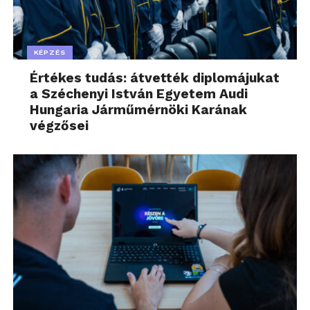
KÉPZÉS
Értékes tudás: átvették diplomájukat
a Széchenyi István Egyetem Audi
Hungaria Járműmérnöki Karának
végzősei