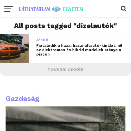
All posts tagged "dízelautók"
JÁRMŰ
Fiatalodik a hazai használtautó-kínálat, nő
az elektromos és hibrid modellek aránya a
piacon
TOVÁBBI CIKKEK
Gazdaság