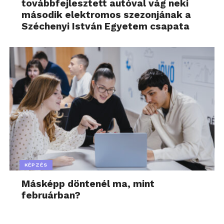
továbbfejlesztett autóval vág neki
második elektromos szezonjának a
Széchenyi István Egyetem csapata
KÉPZÉS
Másképp döntenél ma, mint
februárban?