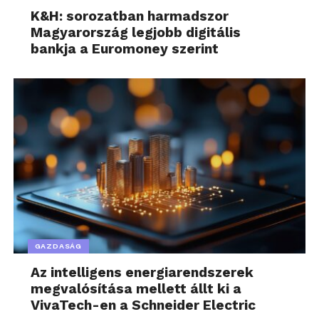
K&H: sorozatban harmadszor
Magyarország legjobb digitális
bankja a Euromoney szerint
GAZDASÁG
Az intelligens energiarendszerek
megvalósítása mellett állt ki a
VivaTech-en a Schneider Electric