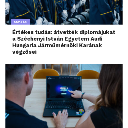
KÉPZÉS
Értékes tudás: átvették diplomájukat
a Széchenyi István Egyetem Audi
Hungaria Járműmérnöki Karának
végzősei