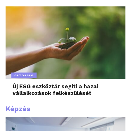
GAZDASÁG
Új ESG eszköztár segíti a hazai
vállalkozások felkészülését
Képzés