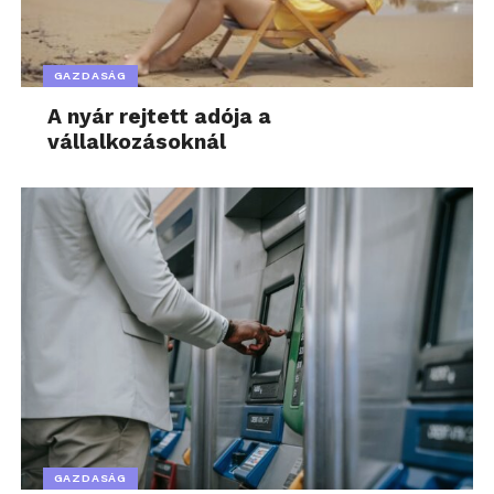
GAZDASÁG
A nyár rejtett adója a
vállalkozásoknál
GAZDASÁG