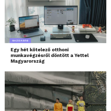
GAZDASÁG
Egy hét kötelező otthoni
munkavégzésről döntött a Yettel
Magyarország