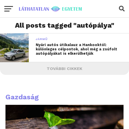
All posts tagged "autópálya"
JÁRMŰ
Nyári autós útikalauz a Hankooktól:
különleges célpontok, ahol még a zsúfolt
autópályákat is elkerülhetjük
TOVÁBBI CIKKEK
Gazdaság