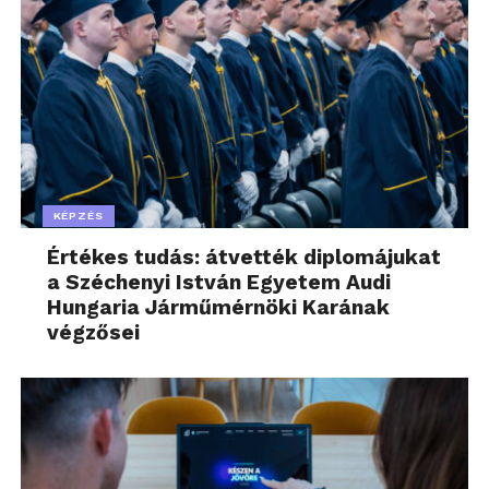
KÉPZÉS
Értékes tudás: átvették diplomájukat
a Széchenyi István Egyetem Audi
Hungaria Járműmérnöki Karának
végzősei