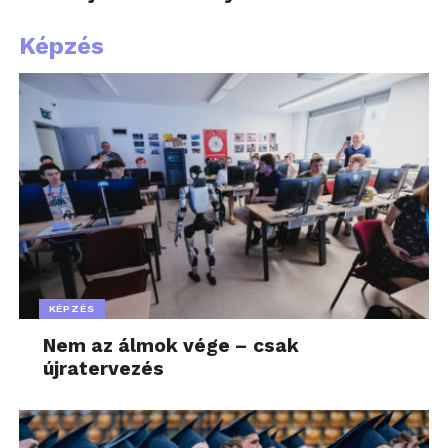
Képzés
KÉPZÉS
Nem az álmok vége – csak
újratervezés