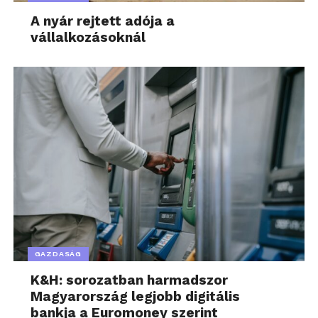
A nyár rejtett adója a
vállalkozásoknál
GAZDASÁG
K&H: sorozatban harmadszor
Magyarország legjobb digitális
bankja a Euromoney szerint