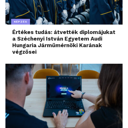
KÉPZÉS
Értékes tudás: átvették diplomájukat
a Széchenyi István Egyetem Audi
Hungaria Járműmérnöki Karának
végzősei