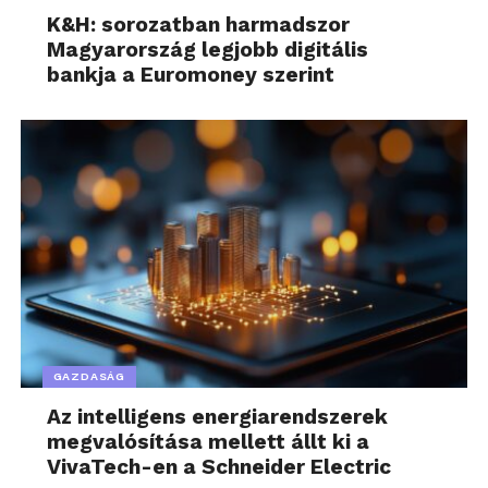
K&H: sorozatban harmadszor
Magyarország legjobb digitális
bankja a Euromoney szerint
GAZDASÁG
Az intelligens energiarendszerek
megvalósítása mellett állt ki a
VivaTech-en a Schneider Electric