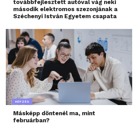
továbbfejlesztett autóval vág neki
második elektromos szezonjának a
Széchenyi István Egyetem csapata
KÉPZÉS
Másképp döntenél ma, mint
februárban?