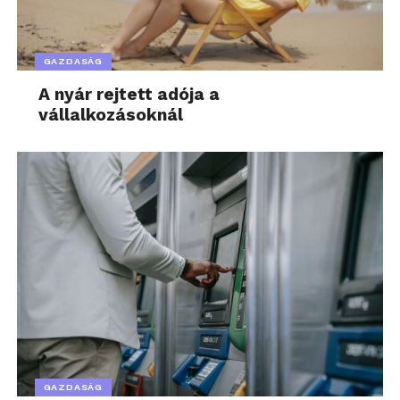
GAZDASÁG
A nyár rejtett adója a
vállalkozásoknál
GAZDASÁG