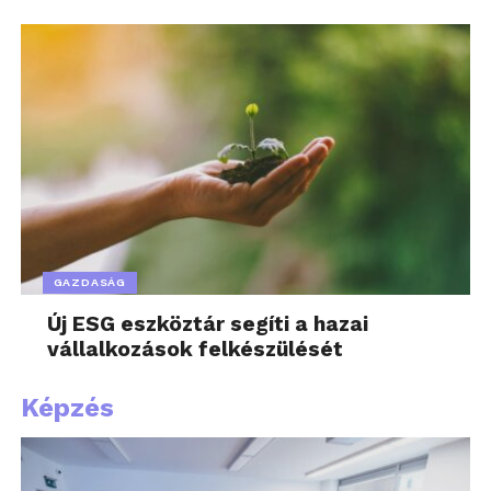
GAZDASÁG
Új ESG eszköztár segíti a hazai
vállalkozások felkészülését
Képzés