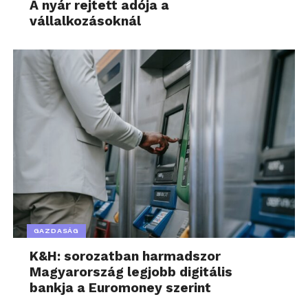
A nyár rejtett adója a
vállalkozásoknál
GAZDASÁG
K&H: sorozatban harmadszor
Magyarország legjobb digitális
bankja a Euromoney szerint