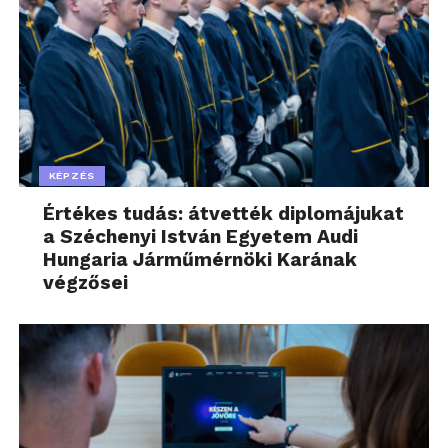
KÉPZÉS
Értékes tudás: átvették diplomájukat
a Széchenyi István Egyetem Audi
Hungaria Járműmérnöki Karának
végzősei