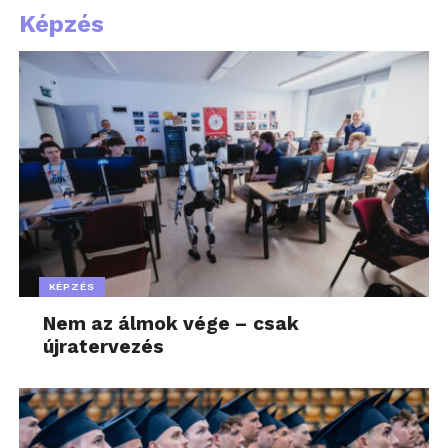
Képzés
KÉPZÉS
Nem az álmok vége – csak
újratervezés