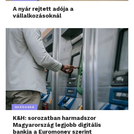
A nyár rejtett adója a
vállalkozásoknál
GAZDASÁG
K&H: sorozatban harmadszor
Magyarország legjobb digitális
bankja a Euromoney szerint