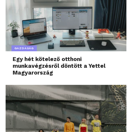
GAZDASÁG
Egy hét kötelező otthoni
munkavégzésről döntött a Yettel
Magyarország