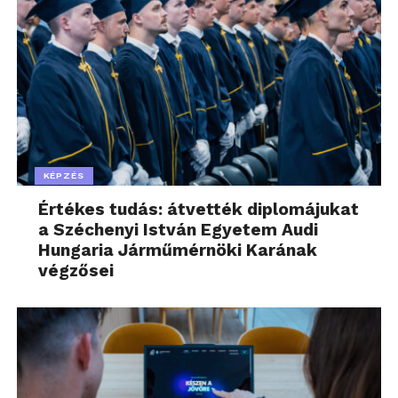
KÉPZÉS
Értékes tudás: átvették diplomájukat
a Széchenyi István Egyetem Audi
Hungaria Járműmérnöki Karának
végzősei