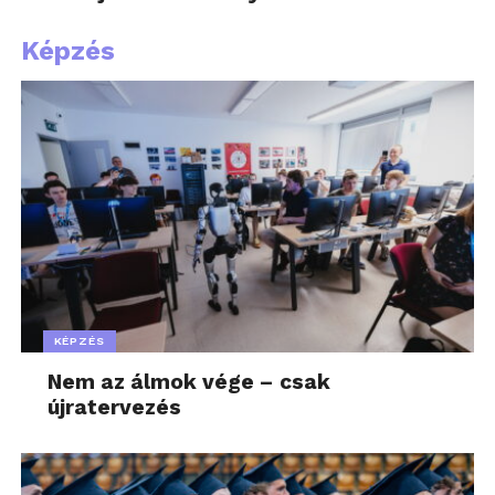
Képzés
KÉPZÉS
Nem az álmok vége – csak
újratervezés