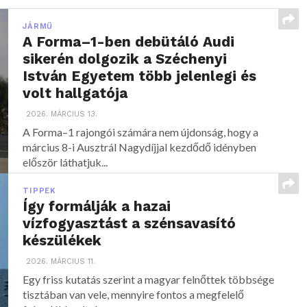
JÁRMŰ
A Forma–1-ben debütáló Audi
sikerén dolgozik a Széchenyi
István Egyetem több jelenlegi és
volt hallgatója
2026. MÁRCIUS 13.
A Forma–1 rajongói számára nem újdonság, hogy a
március 8-i Ausztrál Nagydíjjal kezdődő idényben
először láthatjuk...
TIPPEK
Így formálják a hazai
vízfogyasztást a szénsavasító
készülékek
2026. MÁRCIUS 11.
Egy friss kutatás szerint a magyar felnőttek többsége
tisztában van vele, mennyire fontos a megfelelő