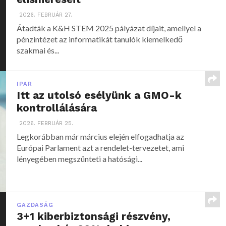
2026. FEBRUÁR 27.
Átadták a K&H STEM 2025 pályázat díjait, amellyel a
pénzintézet az informatikát tanulók kiemelkedő
szakmai és...
IPAR
Itt az utolsó esélyünk a GMO-k
kontrollálására
2026. FEBRUÁR 25.
Legkorábban már március elején elfogadhatja az
Európai Parlament azt a rendelet-tervezetet, ami
lényegében megszünteti a hatósági...
GAZDASÁG
3+1 kiberbiztonsági részvény,