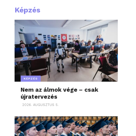
Képzés
KÉPZÉS
Nem az álmok vége – csak
újratervezés
2026. AUGUSZTUS 5.