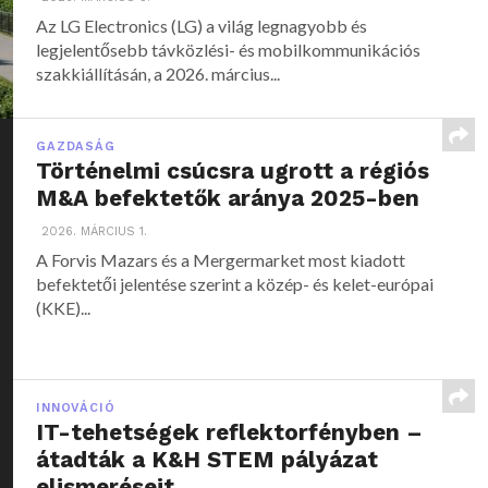
Az LG Electronics (LG) a világ legnagyobb és
legjelentősebb távközlési- és mobilkommunikációs
szakkiállításán, a 2026. március...
GAZDASÁG
Történelmi csúcsra ugrott a régiós
M&A befektetők aránya 2025-ben
2026. MÁRCIUS 1.
A Forvis Mazars és a Mergermarket most kiadott
befektetői jelentése szerint a közép- és kelet-európai
(KKE)...
INNOVÁCIÓ
IT-tehetségek reflektorfényben –
átadták a K&H STEM pályázat
elismeréseit