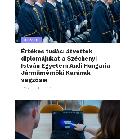
KÉPZÉS
Értékes tudás: átvették
diplomájukat a Széchenyi
István Egyetem Audi Hungaria
Járműmérnöki Karának
végzősei
2026. JÚLIUS 19.