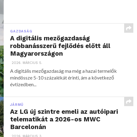
GAZDASÁG
A digitális mezőgazdaság
robbanásszerű fejlődés előtt áll
Magyarországon
2026. MÁRCIUS 5.
A digitális mezőgazdaság ma még a hazai termelők
mindössze 5-10 százalékát érinti, ám a következő
évtizedben...
JÁRMŰ
Az LG új szintre emeli az autóipari
telematikát a 2026-os MWC
Barcelonán
2026. MÁRCIUS 3.