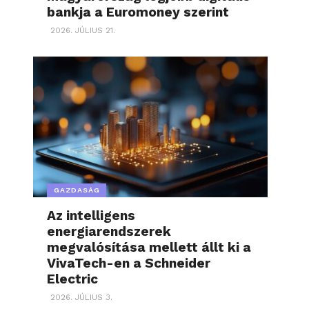
bankja a Euromoney szerint
2026. JÚLIUS 21.
GAZDASÁG
Az intelligens
energiarendszerek
megvalósítása mellett állt ki a
VivaTech-en a Schneider
Electric
2026. JÚLIUS 3.