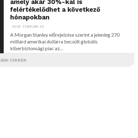
amely akár 30%-kal is
felértékelődhet a következő
hónapokban
2026. FEBRUÁR 23.
A Morgan Stanley előrejelzése szerint a jelenleg 270
milliárd amerikai dollárra becsült globális
kiberbiztonsági piac az...
BBI CIKKEK