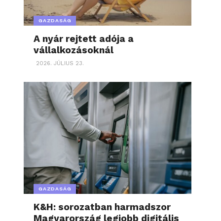
GAZDASÁG
A nyár rejtett adója a
vállalkozásoknál
2026. JÚLIUS 23.
GAZDASÁG
K&H: sorozatban harmadszor
Magyarország legjobb digitális