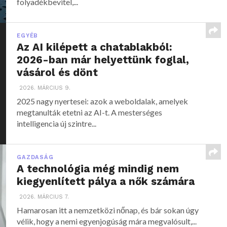
folyadékbevitel,...
EGYÉB
Az AI kilépett a chatablakból:
2026-ban már helyettünk foglal,
vásárol és dönt
2026. MÁRCIUS 9.
2025 nagy nyertesei: azok a weboldalak, amelyek
megtanulták etetni az AI-t. A mesterséges
intelligencia új szintre...
GAZDASÁG
A technológia még mindig nem
kiegyenlített pálya a nők számára
2026. MÁRCIUS 7.
Hamarosan itt a nemzetközi nőnap, és bár sokan úgy
vélik, hogy a nemi egyenjogúság mára megvalósult,...