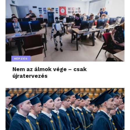
összeszereléssel is foglalkozik hazánkban:
Jászfényszarun elektromechanikus
kormányszervókat, hengerfejbe integrált
vezérműtengelyeket és más, elektromos autókban
használt alkatrészeket is gyárt, Debrecenben
stabilizátorokat és rugókat készít. Győrben futómű-
összeszerelő üzemet működtet a vállalat. A
thyssenkrupp mára hazánk 100 legnagyobb
KÉPZÉS
foglalkoztatója, illetve az 50 legnagyobb export
értékesítésű vállalata közé tartozik. Jelenleg több
Nem az álmok vége – csak
újratervezés
mint 3000 munkatársa van Magyarországon, és az
elmúlt 10 évben 150 milliárd forint beruházást
hajtott végre az országban.
Az ELTE Informatikai Karán megvalósított
Biztonságkritikus nemzeti szolgáltatások és ipari
infrastruktúrák védelme kiberbiztonsági, technológiai
és szabályozási eszközökkel
című 4 éves kutatási