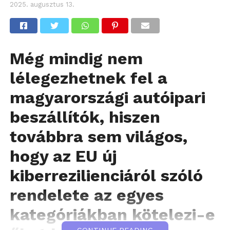
2025. augusztus 13.
Még mindig nem
lélegezhetnek fel a
magyarországi autóipari
beszállítók, hiszen
továbbra sem világos,
hogy az EU új
kiberrezilienciáról szóló
rendelete az egyes
kategóriákban kötelezi-e
CONTINUE READING