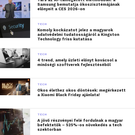
Samsung bemutatja ökoszisztémájának
előnyeit a CES 2026-on
TECH
Komoly kockázatot jelez a magyarok
adatvédelmi tudatosságáról a Kingston
Technology friss kutatása
TECH
4 trend, amely üzleti előnyt kovácsol a
minőségi szoftverek fejlesztéséből
Dr. Báldy Péter, az ELTE Állam- és Jogtudományi
TECH
Kara (ÁJK) Jogi Továbbképző Intézetének
Okos élethez okos döntések: megérkezett
igazgatóhelyettese az EU-s jogfejlődésen belül két,
a Xiaomi Black Friday ajánlata!
várhatóan az autóipart is nagyban befolyásoló
jogszabályt emelt ki: egyrészt az új
TECH
termékfelelősségi irányelvet (Product Liability
A jövő részvényei felé fordulnak a magyar
Directive, PLD), valamint a termékek
befektetők – 525%-os növekedés a tech
szektorban
kiberbiztonságára vonatkozó Cyber Resilience Act-