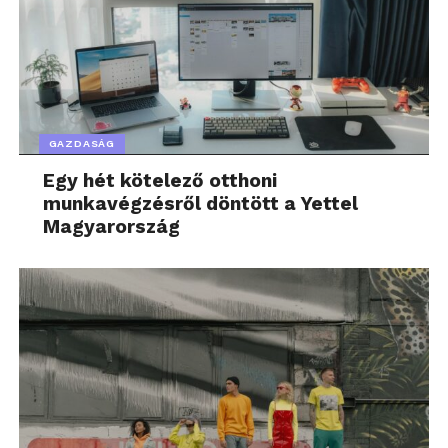
szempontjából is megfelelő terméket létrehozni. Az
autóipar szempontjából izgalmas kérdés, hogy a CRA
mennyiben érinti ezt az ágazatot: ugyan a jogszabály
mentesít bizonyos gépjárműveket (M, N és O
– személygépkocsi, tehergépkocsi/terepjáró,
GAZDASÁG
pótkocsi – kategóriák), azonban számtalan más
kérdéskör merül fel (pl.: mi a helyzet a T, R, S, C
Egy hét kötelező otthoni
munkavégzésről döntött a Yettel
kategóriájú járművekkel vagy az önállóan
Magyarország
forgalomba hozott, szoftvert tartalmazó
alkatrészekkel).
Dr. Korba Szabolcs, jogász-közgazdász, az ELTE
Informatikai Karának kutatója a kínai és az indiai
tendenciákat mutatta be: míg Kína az erőteljes,
jogszabályokban és szabványokban is bővelkedő
utat választotta (jogszabályok tekintetében ismert
példák a kiberbiztonsági törvény vagy az