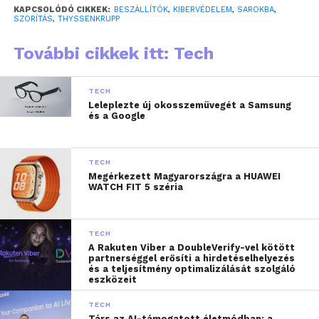
KAPCSOLÓDÓ CIKKEK:
BESZÁLLÍTÓK
,
KIBERVÉDELEM
,
SAROKBA
,
A legtöbb, amit jelenleg megtehetnek, hogy
SZORÍTÁS
,
THYSSENKRUPP
vállalatra szabottan igyekeznek egyedileg
megállapítani a vonatkozó felelősséget – derült ki a
További cikkek itt: Tech
thyssenkrupp budapesti E/E (elektromos és
elektronikus) kompetenciaközpontja és az Eötvös
TECH
Loránd Tudományegyetem (ELTE) „Kiberbiztonság
Leleplezte új okosszemüvegét a Samsung
és a Google
mindenütt” kutatási együttműködését ismertető
workshopján, amely elsősorban a szabályozók
oldaláról közelített a kiberbiztonság autóipari
TECH
vonatkozásaihoz. Ezeknek a kérdéseknek,
Megérkezett Magyarországra a HUAWEI
WATCH FIT 5 széria
problémáknak a vizsgálata egy szemüvegen
keresztül nem lehetséges: a különböző régiók
intenzív jogszabály és szabványosítási hullámai
TECH
ugyanúgy igénylik a jogi szakértelmet, mint a
A Rakuten Viber a DoubleVerify-vel kötött
partnerséggel erősíti a hirdetéselhelyezés
mérnöki tudást.
és a teljesítmény optimalizálását szolgáló
eszközeit
TECH
Társ az AI-támogatott életmódban: a