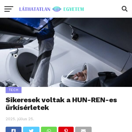
TECH
Sikeresek voltak a HUN-REN-es
űrkísérletek
2025. július 25.