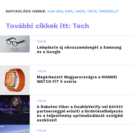
során már találtak két gyűrűlidérc típusú
KAPCSOLÓDÓ CIKKEK:
HUN-REN
,
KAPU
,
SIKER
,
TIBOR
,
ŰRKÍSÉRLET
fényjelenséget. Ezek az első felhők feletti
elektromos eredetű felvillanások, amelyeket az UHU
További cikkek itt: Tech
Földmegfigyelési kísérlet keretében figyeltek meg
és azonosítottak. Hozzátette, hogy számos
TECH
felvételhez később kapnak hozzáférést, de a
Leleplezte új okosszemüvegét a Samsung
meglévőkben is számítanak további FEF
és a Google
jelenségekre a részletesebb átnézés után. Az UHU
kísérlet már nem zárul eredménytelenül, hiszen a
TECH
gyűrűlidérceken kívül sok villámfény is
Megérkezett Magyarországra a HUAWEI
egyértelműen látható a képkockákon. Az űrből
WATCH FIT 5 széria
készült felvételek egyebek mellett várhatóan a földi
villámészlelő hálózatok észlelési hatásfokának
TECH
ellenőrzésére, valamint a zivatarok elektromos
A Rakuten Viber a DoubleVerify-vel kötött
aktivitásának az éghajlatkutatásban való
partnerséggel erősíti a hirdetéselhelyezés
és a teljesítmény optimalizálását szolgáló
felhasználására is alkalmasak lesznek.
eszközeit
TECH