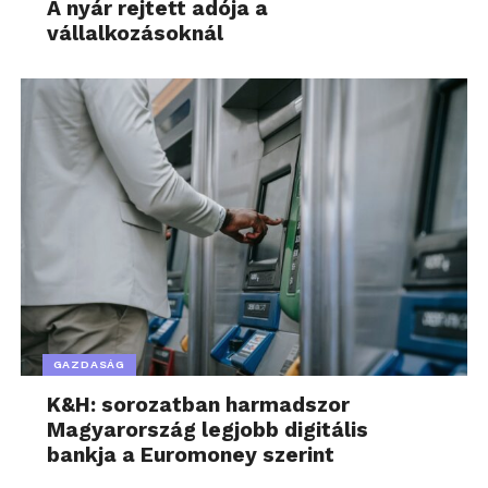
A nyár rejtett adója a
vállalkozásoknál
Szenvedélyünk a szabadidő – További friss híreket
talál a
Passzio.hu
főoldalán! Kövesse a technológiai
híreket és csatlakozzon hozzánk a
Facebookon
is!
GAZDASÁG
K&H: sorozatban harmadszor
Magyarország legjobb digitális
bankja a Euromoney szerint