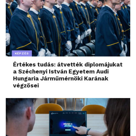
KÉPZÉS
Értékes tudás: átvették diplomájukat
a Széchenyi István Egyetem Audi
Hungaria Járműmérnöki Karának
végzősei