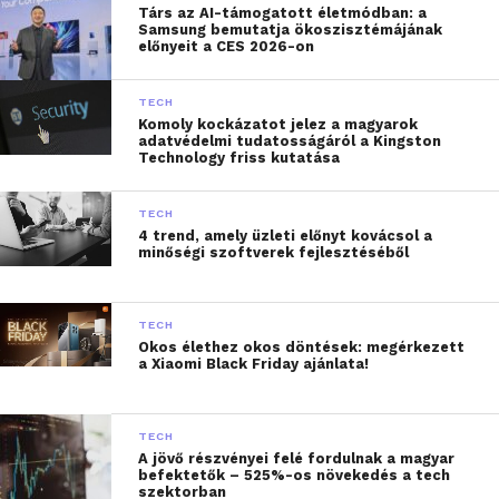
Társ az AI-támogatott életmódban: a
Samsung bemutatja ökoszisztémájának
előnyeit a CES 2026-on
TECH
Komoly kockázatot jelez a magyarok
adatvédelmi tudatosságáról a Kingston
Technology friss kutatása
TECH
4 trend, amely üzleti előnyt kovácsol a
minőségi szoftverek fejlesztéséből
A HUN-REN Rényi Alfréd Matematikai
Kutatóintézetnek egy új nyomkövetési módszerrel
kapcsolatos méréseket végzett az űrben Kapu Tibor.
TECH
Okos élethez okos döntések: megérkezett
Kornyik Miklós, a projekt vezetője, a kutatóintézet
a Xiaomi Black Friday ajánlata!
munkatársa elmondta, hogy az alapkísérleten felül
egy hosszabb mérésre is volt lehetőség, amelyben 2
teljes orbit alatti kalibrációs adatot mentett le az
TECH
A jövő részvényei felé fordulnak a magyar
applikációjuk. „Mindkét esetben az adatbázist
befektetők – 525%-os növekedés a tech
sikeresen feltöltötte Tibor az Axiom felhőjébe. Az
szektorban