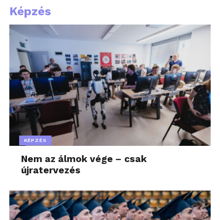
Képzés
KÉPZÉS
Nem az álmok vége – csak
újratervezés