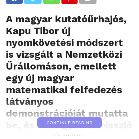
A magyar kutatóűrhajós,
Kapu Tibor új
nyomkövetési módszert
is vizsgált a Nemzetközi
Űrállomáson, emellett
egy új magyar
matematikai felfedezés
látványos
demonstrációját mutatta
be, és a magyar űrmisszió
CONTINUE READING
során a Föld éjszakai
ADVERTISEMENT