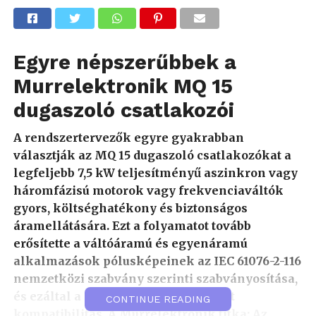
Egyre népszerűbbek a
Murrelektronik MQ 15
dugaszoló csatlakozói
A rendszertervezők egyre gyakrabban
választják az MQ 15 dugaszoló csatlakozókat a
legfeljebb 7,5 kW teljesítményű aszinkron vagy
háromfázisú motorok vagy frekvenciaváltók
gyors, költséghatékony és biztonságos
áramellátására. Ezt a folyamatot tovább
erősítette a váltóáramú és egyenáramú
alkalmazások pólusképeinek az IEC 61076-2-116
nemzetközi szabvány szerinti szabványosítása,
és ezáltal a gyártók közötti garantált
CONTINUE READING
kompatibilitás. A Murrelektronik titka: Az