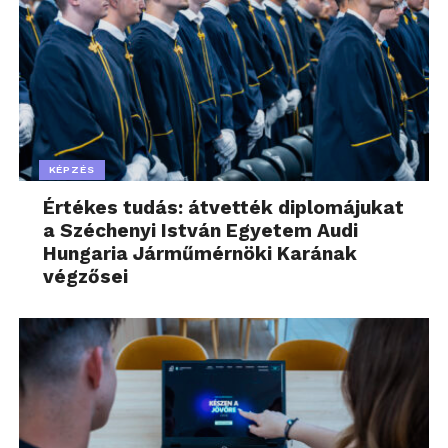
KÉPZÉS
Értékes tudás: átvették diplomájukat
a Széchenyi István Egyetem Audi
Hungaria Járműmérnöki Karának
végzősei