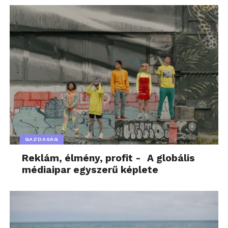
telepítésnél, szervizelésnél és karbantartásnál.
További friss híreket talál az
ipar4.hu
főoldalán!
Kövesse a technológiai híreket és csatlakozzon
hozzánk a
Facebookon
is!
GAZDASÁG
Reklám, élmény, profit - A globális
médiaipar egyszerű képlete