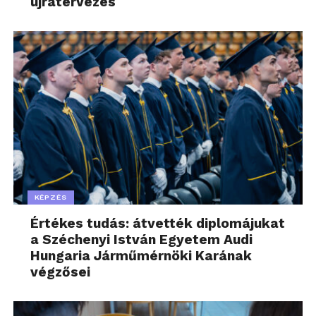
újratervezés
KÉPZÉS
Értékes tudás: átvették diplomájukat
a Széchenyi István Egyetem Audi
Hungaria Járműmérnöki Karának
végzősei