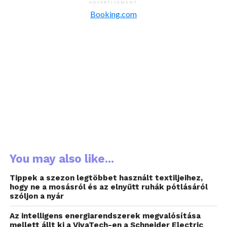
ADVERTISEMENT
A felmérés során a válaszadók több mint 80
Booking.com
százaléka jelezte, hogy fontos számára az
energiahatékonyság, de a többség számára még
mindig a lámpák lekapcsolása jelenti a fő
energiamegtakarítási intézkedést.
Otthonaink károsanyag-kibocsátásához azok
energiafogyasztása járul hozzá legnagyobb
mértékben, ami az elmúlt években a
nagyteljesítményű eszközök és háztartási
berendezések gyors elterjedésével folyamatosan
nőtt. Ez a tendencia, párosulva az egekbe szökő
energiaköltségekkel és az éghajlatváltozás drámai,
You may also like...
egyre többek által észlelhető hatásaival növelte az
Tippek a szezon legtöbbet használt textiljeihez,
otthoni energiafogyasztással kapcsolatos
hogy ne a mosásról és az elnyűtt ruhák pótlásáról
tudatosságot.
szóljon a nyár
A Schneider Electric, az energiamenedzsment és
Az intelligens energiarendszerek megvalósítása
mellett állt ki a VivaTech-en a Schneider Electric