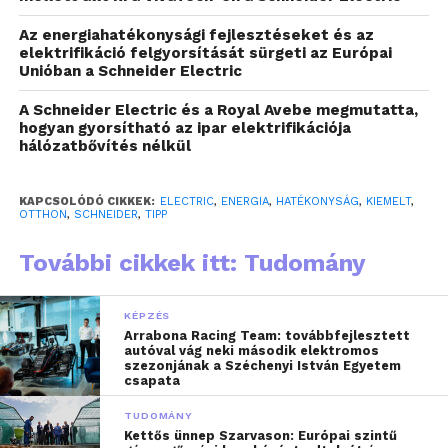
ipari automatizálási megoldások területén vezető
multinacionális vállalat már harmadik alkalommal
Az energiahatékonysági fejlesztéseket és az
végezte el fogyasztói felmérését, melynek
elektrifikáció felgyorsítását sürgeti az Európai
Unióban a Schneider Electric
keretében 11 országból 13 ezer ember bevonásával
vizsgálták a háztartások energiahatékonysággal és
A Schneider Electric és a Royal Avebe megmutatta,
az intelligens otthoni technológiákkal kapcsolatos
hogyan gyorsítható az ipar elektrifikációja
hálózatbővítés nélkül
álláspontját. Az „Evolving home energy
consumption: Intentions, actions and hurdles to
greater home energy efficiency” című Fehér
KAPCSOLÓDÓ CIKKEK:
ELECTRIC
,
ENERGIA
,
HATÉKONYSÁG
,
KIEMELT
,
OTTHON
,
SCHNEIDER
,
TIPP
Könyvben megjelent kutatás egyik fő tanulsága,
hogy jelentős szakadék van a fogyasztók
További cikkek itt: Tudomány
tudatossága és cselekvése között.
KÉPZÉS
A kapcsolgatás már nem elég
Arrabona Racing Team: továbbfejlesztett
autóval vág neki második elektromos
A válaszadók 82 százaléka tartja „valamennyire
szezonjának a Széchenyi István Egyetem
csapata
fontosnak” vagy „nagyon fontosnak” az
energiahatékonyságot, míg 8 százalékuk szerint az
TUDOMÁNY
Kettős ünnep Szarvason: Európai szintű
energiahatékonyság javítása a legfontosabb