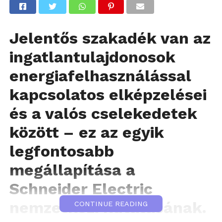
Jelentős szakadék van az
ingatlantulajdonosok
energiafelhasználással
kapcsolatos elképzelései
és a valós cselekedetek
között – ez az egyik
legfontosabb
megállapítása a
Schneider Electric
nemzetközi kutatásának.
CONTINUE READING