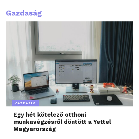
bizonyítottan akár 30 százalékkal is csökkenthetik
ezek a készülékek a számlákat évente.
Gazdaság
„A fogyasztók szeretnék
csökkenteni
energiaszámlájukat,
növelni
energiabiztonságukat és
javítani otthonuk
energiahatékonyságát. A
szándék és a cselekvés
GAZDASÁG
között azonban szakadék
Egy hét kötelező otthoni
tátong. Az otthoni
munkavégzésről döntött a Yettel
energiahatékonyság
Magyarország
növelésére alkalmas