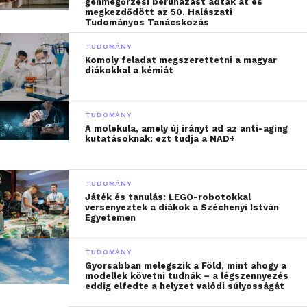
génmegőrzési beruházást adtak át és
fejlesztés, amire vágyik otthonában. A kutatás során
megkezdődött az 50. Halászati
Tudományos Tanácskozás
megkérdezettek 70 százaléka pedig azt jelezte, hogy
a szén-dioxid-kibocsátás csökkentése „fontos”
TUDOMÁNY
Komoly feladat megszerettetni a magyar
számára.
diákokkal a kémiát
Ugyanakkor csak kevesen tesznek aktívan azért,
hogy hatékonyan csökkentsék az
TUDOMÁNY
energiafogyasztásukat, így például a kutatásban
A molekula, amely új irányt ad az anti-aging
kutatásoknak: ezt tudja a NAD+
részt vevők mindössze 44 százaléka állítja be
rendszeresen az otthoni hőmérsékletet, annak
ellenére, hogy
ez lehetne az egyik legnagyobb
TUDOMÁNY
hatású intézkedés
.
Játék és tanulás: LEGO-robotokkal
versenyeztek a diákok a Széchenyi István
Egyetemen
A lakástulajdonosok 58 százaléka számára a villany
lekapcsolása az elsődleges energiamegtakarítási
TUDOMÁNY
stratégia, miközben a villanyszámláknak csak
Gyorsabban melegszik a Föld, mint ahogy a
modellek követni tudnák – a légszennyezés
mintegy 5 százalékát teszi ki a világítás. A második
eddig elfedte a helyzet valódi súlyosságát
legnépszerűbb módszer, a használaton kívüli töltők